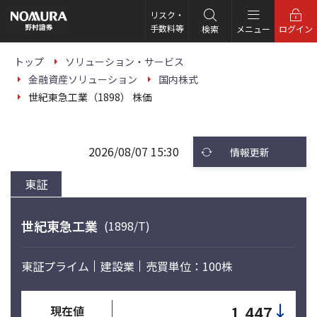
こ
の
リスク・
ペ
手数料等
検索
メニュー
ログイン
ー
ジ
の
トップ
ソリューション・サービス
本
金融資産ソリューション
国内株式
文
へ
世紀東急工業（1898） 株価
2026/08/07 15:30
情報更新
東証
世紀東急工業
(1898/T)
東証プライム
建設業
売買単位：100株
↓
1,447
現在値