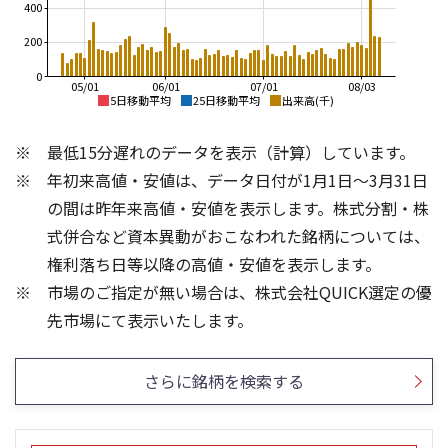
400
200
0
05/01
06/01
07/01
08/03
5日移動平均
25日移動平均
出来高(千)
1,800
2,200
最低15分遅れのデータを表示（計算）しています。
2,000
1,700
1,800
年初来高値・安値は、データ日付が1月1日～3月31日
1,600
1,600
の間は昨年来高値・安値を表示します。株式分割・株
1,500
1,400
式併合など資本異動がおこなわれた銘柄については、
1,200
1,400
1,000
権利落ち日等以降の高値・安値を表示します。
1,300
800
市場のご指定が無い場合は、株式会社QUICK選定の優
1,200
600
600
1,000
先市場にて表示いたします。
400
500
200
さらに銘柄を検索する
0
0
25/04
21/01
25/06
22/01
25/08
25/10
23/01
25/12
24/01
26/02
25/01
26/04
26/06
26/01
26/08
5ヶ月移動平均
13週移動平均
26週移動平均
25ヶ月移動平均
出来高(千)
出来高(千)