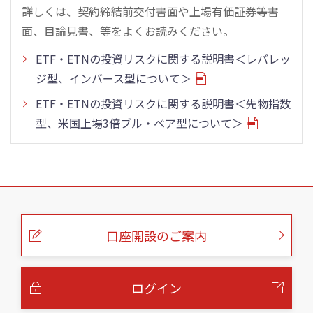
詳しくは、契約締結前交付書面や上場有価証券等書
面、目論見書、等をよくお読みください。
ETF・ETNの投資リスクに関する説明書＜レバレッ
ジ型、インバース型について＞
ETF・ETNの投資リスクに関する説明書＜先物指数
型、米国上場3倍ブル・ベア型について＞
こ
の
ペ
ー
口座開設のご案内
ジ
の
本
文
へ
ログイン