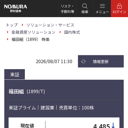
こ
の
リスク・
ペ
手数料等
検索
メニュー
ログイン
ー
ジ
の
トップ
ソリューション・サービス
本
金融資産ソリューション
国内株式
文
へ
福田組（1899） 株価
2026/08/07 11:30
情報更新
東証
福田組
(1899/T)
東証プライム
建設業
売買単位：100株
↓
4,485
現在値