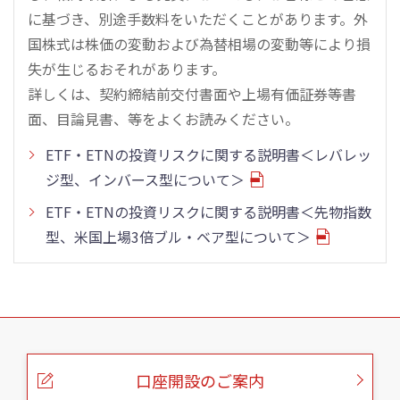
に基づき、別途手数料をいただくことがあります。外
国株式は株価の変動および為替相場の変動等により損
失が生じるおそれがあります。
詳しくは、契約締結前交付書面や上場有価証券等書
面、目論見書、等をよくお読みください。
ETF・ETNの投資リスクに関する説明書＜レバレッ
ジ型、インバース型について＞
ETF・ETNの投資リスクに関する説明書＜先物指数
型、米国上場3倍ブル・ベア型について＞
こ
の
ペ
ー
口座開設のご案内
ジ
の