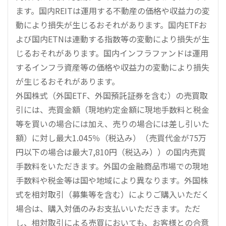
ます。国内REITは運用する不動産の価格や収益力の変
動により損失が生じるおそれがあります。国内ETFお
よび国内ETNは連動する指数等の変動により損失が生
じるおそれがあります。国内インフラファンドは運用
するインフラ資産等の価格や収益力の変動により損失
が生じるおそれがあります。
外国株式（外国ETF、外国預託証券を含む）の売買取
引には、売買金額（現地約定金額に現地手数料と税金
等を買いの場合には加え、売りの場合には差し引いた
額）に対し最大1.045％（税込み）（売買代金が75万
円以下の場合は最大7,810円（税込み））の国内売買
手数料をいただきます。外国の金融商品市場での現地
手数料や税金等は国や地域により異なります。外国株
式を相対取引（募集等を含む）によりご購入いただく
場合は、購入対価のみお支払いいただきます。ただ
し、相対取引による売買においても、お客様との合意