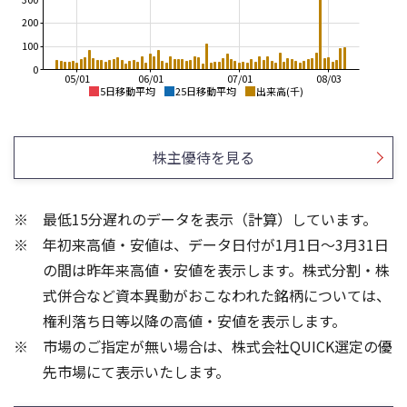
200
100
0
05/01
06/01
07/01
08/03
5日移動平均
25日移動平均
出来高(千)
4,500
4,500
4,000
4,000
株主優待を見る
3,500
3,500
3,000
3,000
最低15分遅れのデータを表示（計算）しています。
2,500
2,500
年初来高値・安値は、データ日付が1月1日～3月31日
2,000
2,000
1,500
の間は昨年来高値・安値を表示します。株式分割・株
600
200
式併合など資本異動がおこなわれた銘柄については、
150
400
権利落ち日等以降の高値・安値を表示します。
100
200
市場のご指定が無い場合は、株式会社QUICK選定の優
50
先市場にて表示いたします。
0
0
25/04
21/01
25/06
22/01
25/08
25/10
23/01
25/12
24/01
26/02
25/01
26/04
26/06
26/01
26/08
5ヶ月移動平均
13週移動平均
25ヶ月移動平均
26週移動平均
出来高(千)
出来高(千)