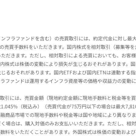
内インフラファンドを含む）の売買取引には、約定代金に対し最大1
））の売買手数料をいただきます。国内株式を相対取引（募集等
いただきます。ただし、相対取引による売買においても、お客
内株式は株価の変動により損失が生じるおそれがあります。国内
じるおそれがあります。国内ETFおよび国内ETNは連動する
フラファンドは運用するインフラ資産等の価格や収益力の変動
買取引には、売買金額（現地約定金額に現地手数料と税金等を
045％（税込み）（売買代金が75万円以下の場合は最大7,81
金融商品市場での現地手数料や税金等は国や地域により異なりま
だく場合は、購入対価のみお支払いいただきます。ただし、相
手数料をいただくことがあります。外国株式は株価の変動および