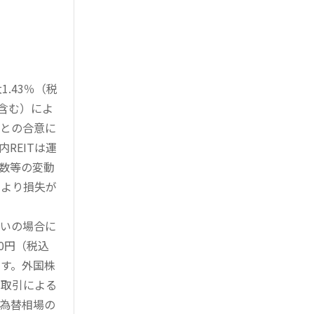
.43％（税
を含む）によ
様との合意に
REITは運
指数等の変動
により損失が
買いの場合に
0円（税込
す。外国株
対取引による
為替相場の