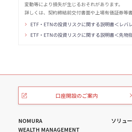
変動等により損失が生じるおそれがあります。
詳しくは、契約締結前交付書面や上場有価証券等
ETF・ETNの投資リスクに関する説明書＜レ
ETF・ETNの投資リスクに関する説明書＜先
こ
の
ペ
ー
口座開設のご案内
ジ
の
本
文
へ
NOMURA
ソリュ
WEALTH MANAGEMENT