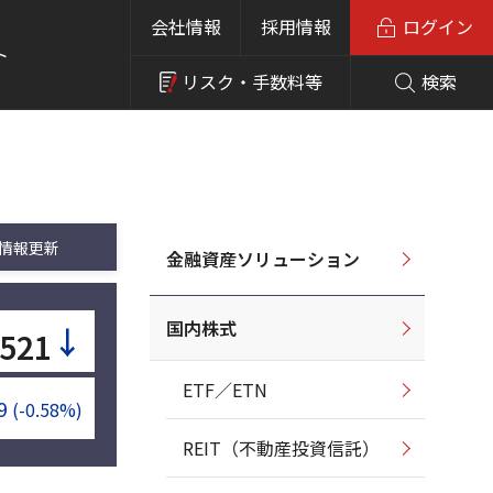
会社情報
採用情報
ログイン
ト
リスク・
手数料等
検索
情報更新
金融資産ソリューション
国内株式
↓
,521
ETF／ETN
9
(-0.58%)
REIT（不動産投資信託）