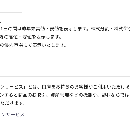
。
31日の間は昨年来高値・安値を表示します。株式分割・株式併
降の高値・安値を表示します。
定の優先市場にて表示いたします。
600
600
400
400
ンサービス」とは、口座をお持ちのお客様がご利用いただける
200
200
ンすると商品のお取引、資産管理などの機能や、野村ならでは
0
0
25/04
21/01
25/06
22/01
25/08
25/10
23/01
25/12
24/01
26/02
25/01
26/04
2
ただけます。
5ヶ月移動平均
13週移動平均
25ヶ月移動平均
26週移動平均
出来高(千)
出来高(千)
インサービス