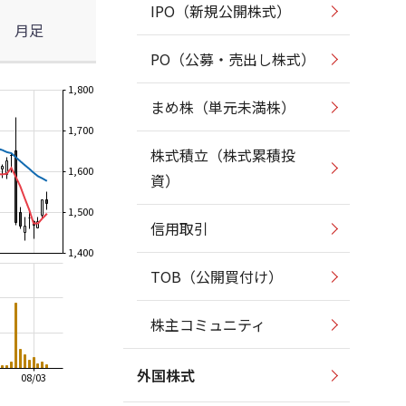
IPO（新規公開株式）
月足
PO（公募・売出し株式）
1,800
まめ株（単元未満株）
1,700
株式積立（株式累積投
1,600
資）
1,500
信用取引
1,400
TOB（公開買付け）
株主コミュニティ
外国株式
08/03