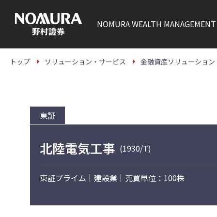
こ
の
ペ
NOMURA
WEALTH MANAGEMENT
ー
ジ
の
本
文
トップ
ソリューション・サービス
金融資産ソリューション
へ
東証
北陸電気工事
(1930/T)
東証プライム
建設業
売買単位：100株