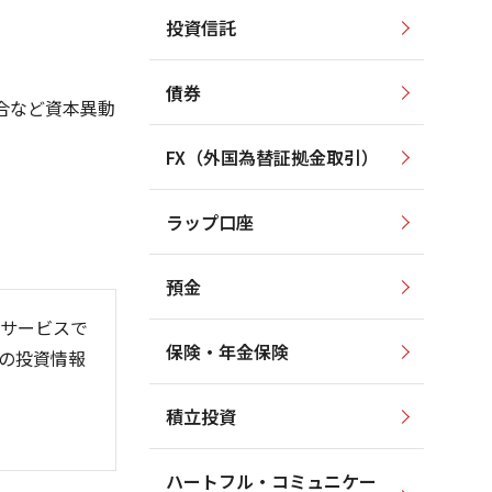
投資信託
2,000
2,000
1,800
1,800
1,600
債券
1,600
合など資本異動
1,400
1,400
1,200
FX（外国為替証拠金取引）
1,200
1,000
1,000
800
ラップ口座
800
600
預金
サービスで
保険・年金保険
の投資情報
6/06
26/01
26/08
積立投資
ハートフル・コミュニケー