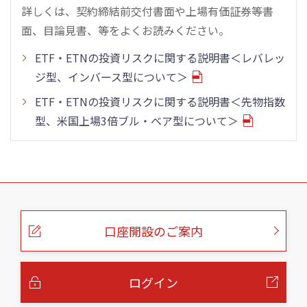
詳しくは、契約締結前交付書面や上場有価証券等書
面、目論見書、等をよくお読みください。
ETF・ETNの投資リスクに関する説明書＜レバレッ
ジ型、インバース型について＞
ETF・ETNの投資リスクに関する説明書＜先物指数
型、米国上場3倍ブル・ベア型について＞
こ
の
ペ
ー
口座開設のご案内
ジ
の
本
文
へ
ログイン