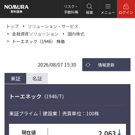
こ
の
リスク・
ペ
手数料等
検索
メニュー
ログイン
ー
ジ
の
トップ
ソリューション・サービス
本
金融資産ソリューション
国内株式
文
へ
トーエネック（1946） 株価
2026/08/07 15:30
情報更新
東証
名証
トーエネック
(1946/T)
東証プライム
建設業
売買単位：100株
↓
2,063
現在値