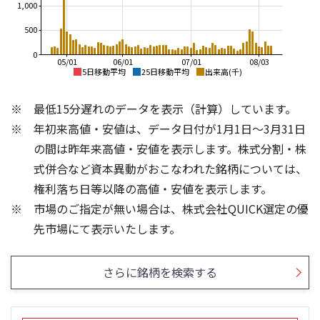
1,000
500
0
05/01
06/01
07/01
08/03
5日移動平均
25日移動平均
出来高(千)
3,000
3,000
最低15分遅れのデータを表示（計算）しています。
2,500
2,500
年初来高値・安値は、データ日付が1月1日～3月31日
2,000
2,000
の間は昨年来高値・安値を表示します。株式分割・株
1,500
1,500
式併合など資本異動がおこなわれた銘柄については、
権利落ち日等以降の高値・安値を表示します。
1,000
1,000
市場のご指定が無い場合は、株式会社QUICK選定の優
500
500
1,000
800
先市場にて表示いたします。
600
400
500
さらに銘柄を検索する
200
0
0
25/04
21/01
25/06
22/01
25/08
23/01
25/10
25/12
24/01
26/02
25/01
26/04
26/06
26/01
26/08
5ヶ月移動平均
13週移動平均
25ヶ月移動平均
26週移動平均
出来高(千)
出来高(千)