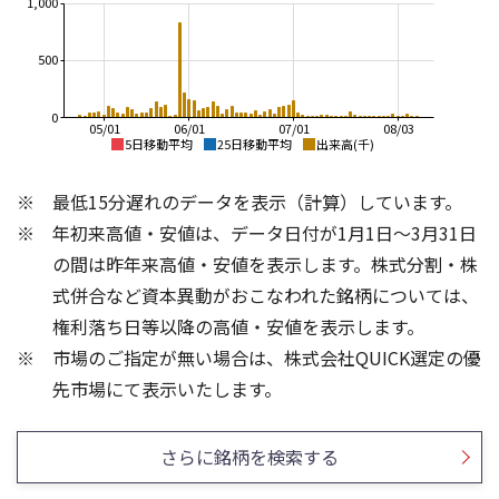
1,000
500
0
05/01
06/01
07/01
08/03
5日移動平均
25日移動平均
出来高(千)
12,000
12,000
最低15分遅れのデータを表示（計算）しています。
10,000
10,000
年初来高値・安値は、データ日付が1月1日～3月31日
8,000
8,000
の間は昨年来高値・安値を表示します。株式分割・株
6,000
6,000
式併合など資本異動がおこなわれた銘柄については、
4,000
4,000
権利落ち日等以降の高値・安値を表示します。
2,000
2,000
市場のご指定が無い場合は、株式会社QUICK選定の優
0
0
300
150
先市場にて表示いたします。
200
100
100
50
さらに銘柄を検索する
0
0
25/04
21/01
25/06
22/01
25/08
25/10
23/01
25/12
24/01
26/02
25/01
26/04
26/06
26/01
26/08