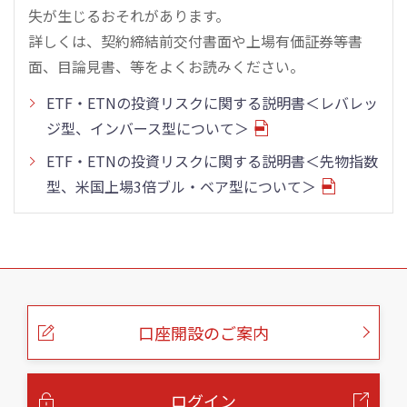
失が生じるおそれがあります。
詳しくは、契約締結前交付書面や上場有価証券等書
面、目論見書、等をよくお読みください。
ETF・ETNの投資リスクに関する説明書＜レバレッ
ジ型、インバース型について＞
ETF・ETNの投資リスクに関する説明書＜先物指数
型、米国上場3倍ブル・ベア型について＞
こ
の
ペ
ー
口座開設のご案内
ジ
の
本
文
へ
ログイン