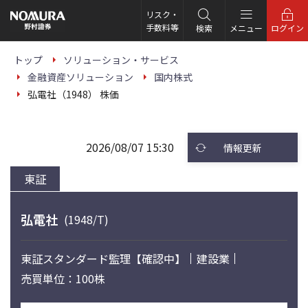
こ
の
リスク・
ペ
手数料等
検索
メニュー
ログイン
ー
ジ
の
トップ
ソリューション・サービス
本
金融資産ソリューション
国内株式
文
へ
弘電社（1948） 株価
2026/08/07 15:30
情報更新
東証
弘電社
(1948/T)
東証スタンダード
監理【確認中】
建設業
売買単位：100株