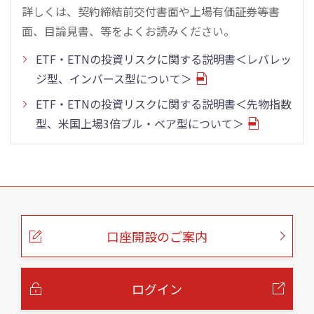
詳しくは、契約締結前交付書面や上場有価証券等書
面、目論見書、等をよくお読みください。
ETF・ETNの投資リスクに関する説明書＜レバレッ
ジ型、インバース型について＞
ETF・ETNの投資リスクに関する説明書＜先物指数
型、米国上場3倍ブル・ベア型について＞
こ
の
ペ
ー
口座開設のご案内
ジ
の
本
文
へ
ログイン