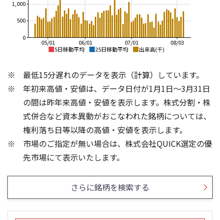
1,000
500
0
05/01
06/01
07/01
08/03
5日移動平均
25日移動平均
出来高(千)
3,500
3,500
最低15分遅れのデータを表示（計算）しています。
3,000
3,000
年初来高値・安値は、データ日付が1月1日～3月31日
2,500
の間は昨年来高値・安値を表示します。株式分割・株
2,500
2,000
式併合など資本異動がおこなわれた銘柄については、
2,000
権利落ち日等以降の高値・安値を表示します。
1,500
市場のご指定が無い場合は、株式会社QUICK選定の優
1,500
1,000
1,500
1,500
先市場にて表示いたします。
1,000
1,000
500
500
さらに銘柄を検索する
0
0
25/04
21/01
25/06
22/01
25/08
25/10
23/01
25/12
24/01
26/02
25/01
26/04
26/06
26/01
26/08
5ヶ月移動平均
13週移動平均
25ヶ月移動平均
26週移動平均
出来高(千)
出来高(千)