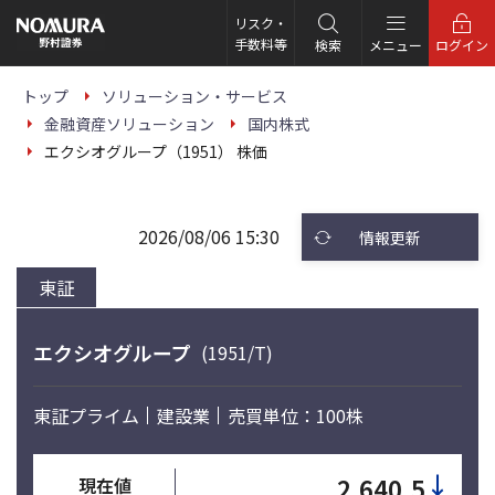
こ
の
リスク・
ペ
手数料等
検索
メニュー
ログイン
ー
ジ
の
トップ
ソリューション・サービス
本
金融資産ソリューション
国内株式
文
へ
エクシオグループ（1951） 株価
2026/08/06 15:30
情報更新
東証
エクシオグループ
(1951/T)
東証プライム
建設業
売買単位：100株
↓
2,640.5
現在値