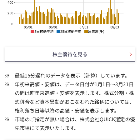
400
200
0
05/01
06/01
07/01
08/03
5日移動平均
25日移動平均
出来高(千)
4,500
5,000
4,000
4,000
株主優待を見る
3,500
3,000
3,000
2,500
2,000
最低15分遅れのデータを表示（計算）しています。
2,000
1,000
年初来高値・安値は、データ日付が1月1日～3月31日
1,500
1,000
0
の間は昨年来高値・安値を表示します。株式分割・株
600
400
式併合など資本異動がおこなわれた銘柄については、
300
400
権利落ち日等以降の高値・安値を表示します。
200
200
市場のご指定が無い場合は、株式会社QUICK選定の優
100
先市場にて表示いたします。
0
0
25/04
21/01
25/06
22/01
25/08
25/10
23/01
25/12
24/01
26/02
25/01
26/04
26/06
26/01
26/08
5ヶ月移動平均
13週移動平均
25ヶ月移動平均
26週移動平均
出来高(千)
出来高(千)