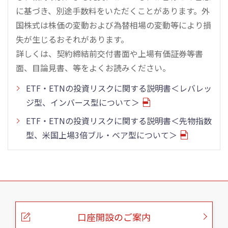
に基づき、別途手数料をいただくことがあります。外
国株式は株価の変動および為替相場の変動等により損
失が生じるおそれがあります。
詳しくは、契約締結前交付書面や上場有価証券等書
面、目論見書、等をよくお読みください。
ETF・ETNの投資リスクに関する説明書＜レバレッ
ジ型、インバース型について＞
ETF・ETNの投資リスクに関する説明書＜先物指数
型、米国上場3倍ブル・ベア型について＞
こ
の
ペ
ー
口座開設のご案内
ジ
の