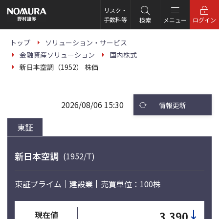
こ
の
リスク・
ペ
手数料等
検索
メニュー
ログイン
ー
ジ
の
トップ
ソリューション・サービス
本
金融資産ソリューション
国内株式
文
へ
新日本空調（1952） 株価
2026/08/06 15:30
情報更新
東証
新日本空調
(1952/T)
東証プライム
建設業
売買単位：100株
↓
3,390
現在値