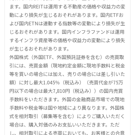
ます。国内REITは運用する不動産の価格や収益力の変
動により損失が生じるおそれがあります。国内ETFお
よび国内ETNは連動する指数等の変動により損失が生
じるおそれがあります。国内インフラファンドは運用
するインフラ資産等の価格や収益力の変動により損失
が生じるおそれがあります。
外国株式（外国ETF、外国預託証券を含む）の売買取
引には、売買金額（現地約定金額に現地手数料と税金
等を買いの場合には加え、売りの場合には差し引いた
額）に対し最大1.045％（税込み）（売買代金が75万
円以下の場合は最大7,810円（税込み））の国内売買
手数料をいただきます。外国の金融商品市場での現地
手数料や税金等は国や地域により異なります。外国株
式を相対取引（募集等を含む）によりご購入いただく
場合は、購入対価のみお支払いいただきます。ただ
し、相対取引による売買においても、お客様との合意