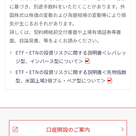
に基づき、別途手数料をいただくことがあります。外
国株式は株価の変動および為替相場の変動等により損
失が生じるおそれがあります。
詳しくは、契約締結前交付書面や上場有価証券等書
面、目論見書、等をよくお読みください。
ETF・ETNの投資リスクに関する説明書＜レバレッ
ジ型、インバース型について＞
ETF・ETNの投資リスクに関する説明書＜先物指数
型、米国上場3倍ブル・ベア型について＞
こ
の
ペ
ー
口座開設のご案内
ジ
の