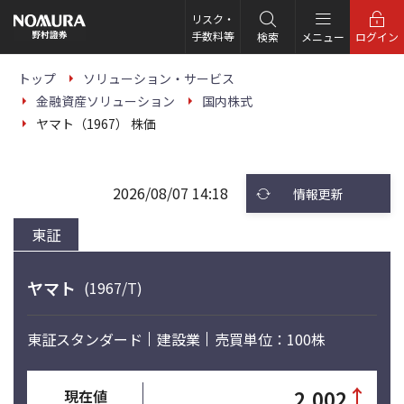
こ
の
リスク・
ペ
手数料等
検索
メニュー
ログイン
ー
ジ
の
トップ
ソリューション・サービス
本
金融資産ソリューション
国内株式
文
へ
ヤマト（1967） 株価
2026/08/07 14:18
情報更新
東証
ヤマト
(1967/T)
東証スタンダード
建設業
売買単位：100株
↑
2,002
現在値