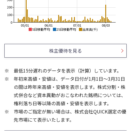
200
100
0
05/01
06/01
07/01
08/03
5日移動平均
25日移動平均
出来高(千)
2,600
3,000
2,400
2,500
株主優待を見る
2,200
2,000
2,000
1,800
1,500
1,600
最低15分遅れのデータを表示（計算）しています。
1,400
1,000
年初来高値・安値は、データ日付が1月1日～3月31日
1,200
1,000
500
の間は昨年来高値・安値を表示します。株式分割・株
300
150
式併合など資本異動がおこなわれた銘柄については、
200
100
権利落ち日等以降の高値・安値を表示します。
100
50
市場のご指定が無い場合は、株式会社QUICK選定の優
先市場にて表示いたします。
0
0
25/04
21/01
25/06
22/01
25/08
25/10
23/01
25/12
24/01
26/02
25/01
26/04
26/06
26/01
26/08
5ヶ月移動平均
13週移動平均
25ヶ月移動平均
26週移動平均
出来高(千)
出来高(千)