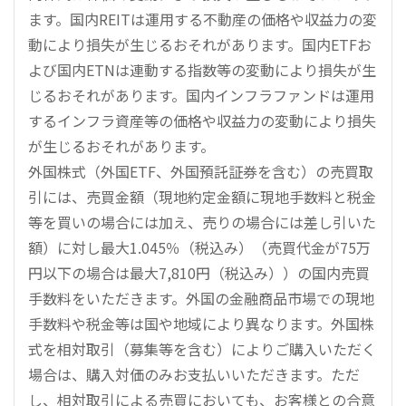
ます。国内REITは運用する不動産の価格や収益力の変
動により損失が生じるおそれがあります。国内ETFお
よび国内ETNは連動する指数等の変動により損失が生
じるおそれがあります。国内インフラファンドは運用
するインフラ資産等の価格や収益力の変動により損失
が生じるおそれがあります。
外国株式（外国ETF、外国預託証券を含む）の売買取
引には、売買金額（現地約定金額に現地手数料と税金
等を買いの場合には加え、売りの場合には差し引いた
額）に対し最大1.045％（税込み）（売買代金が75万
円以下の場合は最大7,810円（税込み））の国内売買
手数料をいただきます。外国の金融商品市場での現地
手数料や税金等は国や地域により異なります。外国株
式を相対取引（募集等を含む）によりご購入いただく
場合は、購入対価のみお支払いいただきます。ただ
し、相対取引による売買においても、お客様との合意