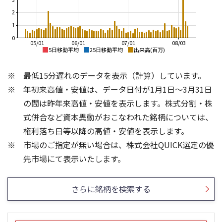
2
1
0
05/01
06/01
07/01
08/03
5日移動平均
25日移動平均
出来高(百万)
4,000
4,000
最低15分遅れのデータを表示（計算）しています。
3,500
3,500
3,000
年初来高値・安値は、データ日付が1月1日～3月31日
3,000
2,500
2,500
の間は昨年来高値・安値を表示します。株式分割・株
2,000
2,000
式併合など資本異動がおこなわれた銘柄については、
1,500
1,500
1,000
権利落ち日等以降の高値・安値を表示します。
1,000
500
市場のご指定が無い場合は、株式会社QUICK選定の優
500
0
2,000
1,500
先市場にて表示いたします。
1,500
1,000
1,000
500
さらに銘柄を検索する
500
0
0
25/04
21/01
25/06
22/01
25/08
25/10
23/01
25/12
24/01
26/02
25/01
26/04
26/06
26/01
26/08
5ヶ月移動平均
13週移動平均
25ヶ月移動平均
26週移動平均
出来高(千)
出来高(千)