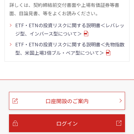
詳しくは、契約締結前交付書面や上場有価証券等書
面、目論見書、等をよくお読みください。
ETF・ETNの投資リスクに関する説明書＜レバレッ
ジ型、インバース型について＞
ETF・ETNの投資リスクに関する説明書＜先物指数
型、米国上場3倍ブル・ベア型について＞
こ
の
ペ
ー
口座開設のご案内
ジ
の
本
文
へ
ログイン