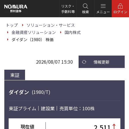
こ
の
リスク・
ペ
手数料等
検索
メニュー
ログイン
ー
ジ
の
トップ
ソリューション・サービス
本
金融資産ソリューション
国内株式
文
へ
ダイダン（1980） 株価
2026/08/07 15:30
情報更新
東証
ダイダン
(1980/T)
東証プライム
建設業
売買単位：100株
↑
2,511
現在値