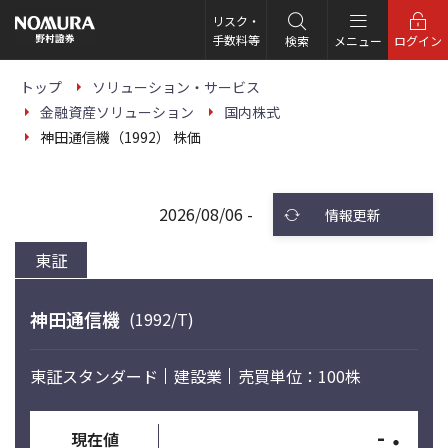
こ
の
リスク・
ペ
手数料等
検索
メニュー
ログイン
ー
ジ
の
トップ
ソリューション・サービス
本
金融資産ソリューション
国内株式
文
へ
神田通信機（1992） 株価
2026/08/06 -
情報更新
東証
神田通信機
(1992/T)
東証スタンダード
建設業
売買単位：100株
-
・
現在値