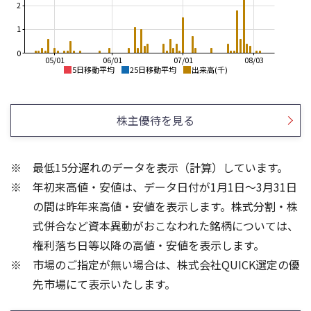
2
1
0
05/01
06/01
07/01
08/03
5日移動平均
25日移動平均
出来高(千)
3,200
3,500
3,000
3,000
株主優待を見る
2,500
2,800
2,000
2,600
最低15分遅れのデータを表示（計算）しています。
1,500
2,400
年初来高値・安値は、データ日付が1月1日～3月31日
1,000
2,200
500
の間は昨年来高値・安値を表示します。株式分割・株
1,500
20
式併合など資本異動がおこなわれた銘柄については、
15
1,000
権利落ち日等以降の高値・安値を表示します。
10
500
市場のご指定が無い場合は、株式会社QUICK選定の優
5
先市場にて表示いたします。
0
0
21/01
25/04
25/06
22/01
25/08
23/01
25/10
25/12
24/01
26/02
25/01
26/04
26/06
26/01
26/08
5ヶ月移動平均
13週移動平均
25ヶ月移動平均
26週移動平均
出来高(千)
出来高