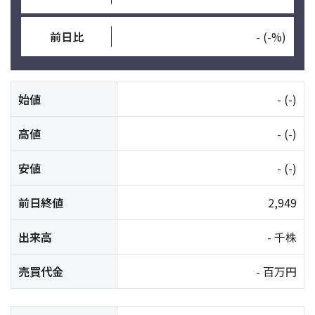
前日比
-
(-%)
始値
-
(-)
高値
-
(-)
安値
-
(-)
前日終値
2,949
出来高
- 千株
売買代金
- 百万円