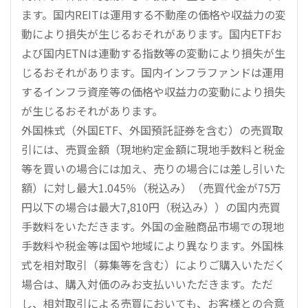
ます。国内REITは運用する不動産の価格や収益力の変
動により損失が生じるおそれがあります。国内ETFお
よび国内ETNは連動する指数等の変動により損失が生
じるおそれがあります。国内インフラファンドは運用
するインフラ資産等の価格や収益力の変動により損失
が生じるおそれがあります。
外国株式（外国ETF、外国預託証券を含む）の売買取
引には、売買金額（現地約定金額に現地手数料と税金
等を買いの場合には加え、売りの場合には差し引いた
額）に対し最大1.045％（税込み）（売買代金が75万
円以下の場合は最大7,810円（税込み））の国内売買
手数料をいただきます。外国の金融商品市場での現地
手数料や税金等は国や地域により異なります。外国株
式を相対取引（募集等を含む）によりご購入いただく
場合は、購入対価のみお支払いいただきます。ただ
し、相対取引による売買においても、お客様との合意