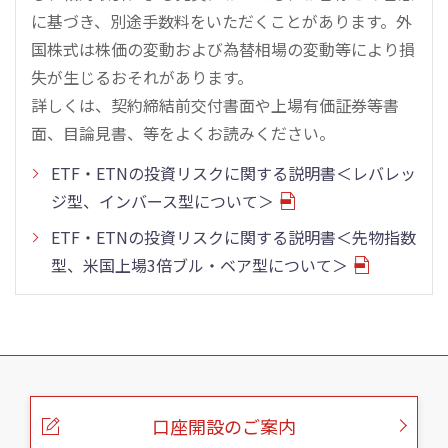
に基づき、別途手数料をいただくことがあります。外
国株式は株価の変動および為替相場の変動等により損
失が生じるおそれがあります。
詳しくは、契約締結前交付書面や上場有価証券等書
面、目論見書、等をよくお読みください。
ETF・ETNの投資リスクに関する説明書＜レバレッ
ジ型、インバース型について＞
ETF・ETNの投資リスクに関する説明書＜先物指数
型、米国上場3倍ブル・ベア型について＞
こ
の
ペ
ー
口座開設のご案内
ジ
の