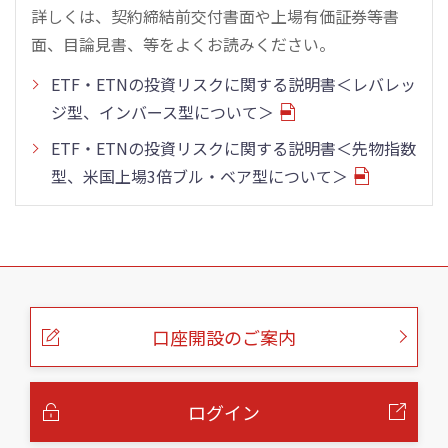
詳しくは、契約締結前交付書面や上場有価証券等書
面、目論見書、等をよくお読みください。
ETF・ETNの投資リスクに関する説明書＜レバレッ
ジ型、インバース型について＞
ETF・ETNの投資リスクに関する説明書＜先物指数
型、米国上場3倍ブル・ベア型について＞
こ
の
ペ
ー
口座開設のご案内
ジ
の
本
文
へ
ログイン