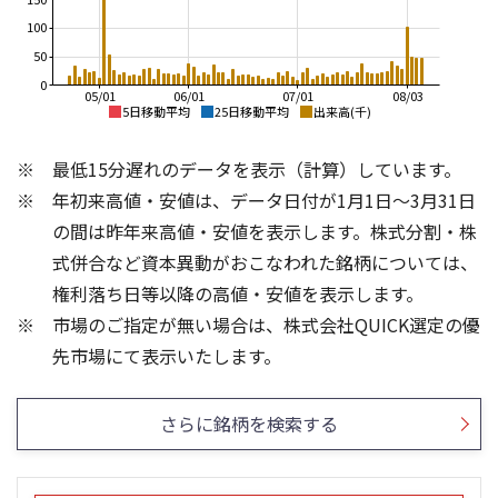
100
50
0
05/01
06/01
07/01
08/03
5日移動平均
25日移動平均
出来高(千)
2,000
2,000
最低15分遅れのデータを表示（計算）しています。
1,800
1,900
年初来高値・安値は、データ日付が1月1日～3月31日
1,600
1,800
1,400
の間は昨年来高値・安値を表示します。株式分割・株
1,700
1,200
式併合など資本異動がおこなわれた銘柄については、
1,600
1,000
権利落ち日等以降の高値・安値を表示します。
1,500
800
市場のご指定が無い場合は、株式会社QUICK選定の優
1,400
600
150
80
先市場にて表示いたします。
60
100
40
50
さらに銘柄を検索する
20
0
0
25/04
21/01
25/06
22/01
25/08
23/01
25/10
25/12
24/01
26/02
25/01
26/04
26/06
26/01
26/08
5ヶ月移動平均
13週移動平均
25ヶ月移動平均
26週移動平均
出来高(千)
出来高(千)