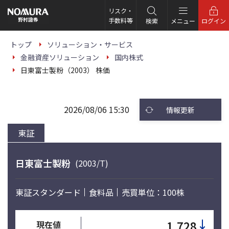
こ
の
リスク・
ペ
手数料等
検索
メニュー
ログイン
ー
ジ
の
トップ
ソリューション・サービス
本
金融資産ソリューション
国内株式
文
へ
日東富士製粉（2003） 株価
2026/08/06 15:30
情報更新
東証
日東富士製粉
(2003/T)
東証スタンダード
食料品
売買単位：100株
↓
1,728
現在値