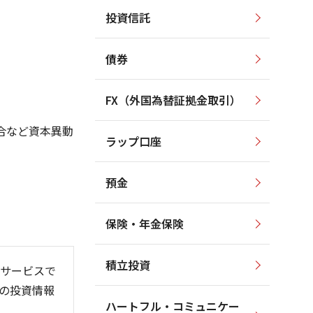
投資信託
2,200
2,200
2,000
2,000
1,800
債券
1,800
1,600
1,600
1,400
FX（外国為替証拠金取引）
1,400
1,200
1,200
1,000
合など資本異動
ラップ口座
1,000
800
預金
保険・年金保険
6/06
26/01
26/08
積立投資
サービスで
の投資情報
ハートフル・コミュニケー