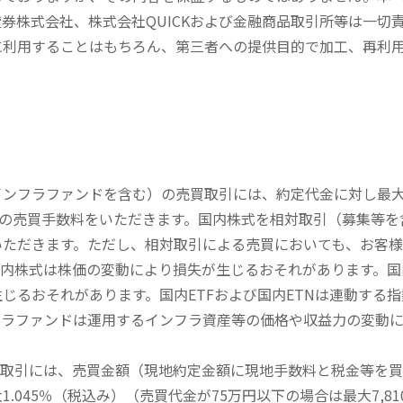
券株式会社、株式会社QUICKおよび金融商品取引所等は一切
に利用することはもちろん、第三者への提供目的で加工、再利
内インフラファンドを含む）の売買取引には、約定代金に対し最大1
））の売買手数料をいただきます。国内株式を相対取引（募集等
いただきます。ただし、相対取引による売買においても、お客
内株式は株価の変動により損失が生じるおそれがあります。国内
じるおそれがあります。国内ETFおよび国内ETNは連動する
フラファンドは運用するインフラ資産等の価格や収益力の変動
買取引には、売買金額（現地約定金額に現地手数料と税金等を
045％（税込み）（売買代金が75万円以下の場合は最大7,81