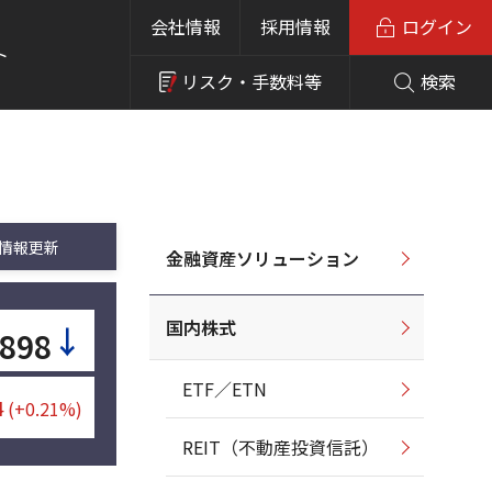
会社情報
採用情報
ログイン
ト
リスク・
手数料等
検索
情報更新
金融資産ソリューション
国内株式
↓
,898
ETF／ETN
4
(+0.21%)
REIT（不動産投資信託）