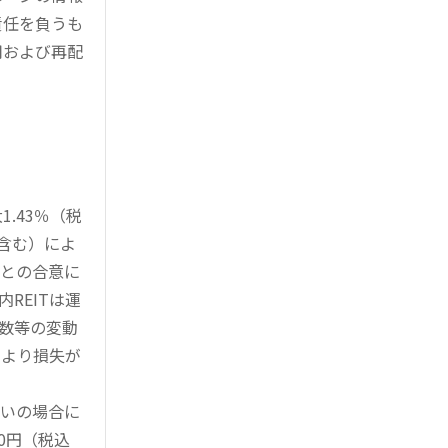
責任を負うも
用および再配
.43％（税
を含む）によ
様との合意に
REITは運
指数等の変動
により損失が
買いの場合に
0円（税込