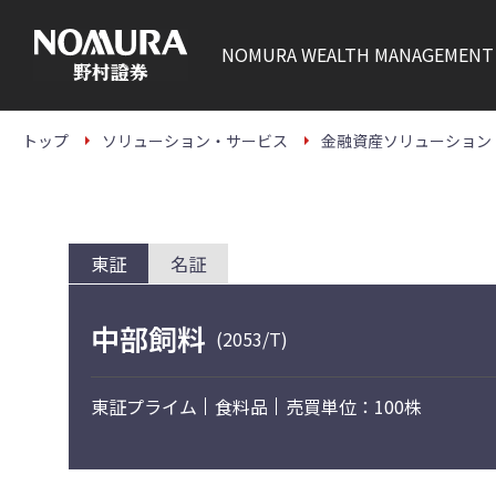
こ
の
ペ
NOMURA
WEALTH MANAGEMENT
ー
ジ
の
本
文
トップ
ソリューション・サービス
金融資産ソリューション
へ
東証
名証
中部飼料
(2053/T)
東証プライム
食料品
売買単位：100株