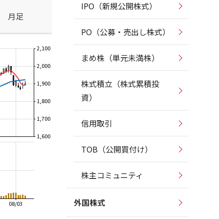
IPO（新規公開株式）
月足
PO（公募・売出し株式）
2,100
まめ株（単元未満株）
2,000
株式積立（株式累積投
1,900
資）
1,800
1,700
信用取引
1,600
TOB（公開買付け）
株主コミュニティ
外国株式
08/03