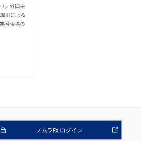
す。外国株
対取引による
為替相場の
ノムラFX ログイン