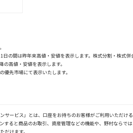
。
31日の間は昨年来高値・安値を表示します。株式分割・株式併
降の高値・安値を表示します。
600
200
定の優先市場にて表示いたします。
150
400
100
200
50
0
0
25/04
21/01
25/06
22/01
25/08
25/10
23/01
25/12
24/01
26/02
25/01
26/04
2
5ヶ月移動平均
13週移動平均
25ヶ月移動平均
26週移動平均
出来高(千)
出来高(千)
ンサービス」とは、口座をお持ちのお客様がご利用いただける
ンすると商品のお取引、資産管理などの機能や、野村ならでは
ただけます。