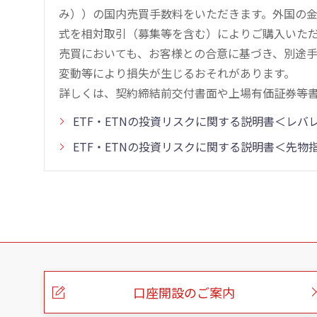
み））の国内売買手数料をいただきます。外国の
式を相対取引（募集等を含む）によりご購入いた
売買においても、お客様との合意に基づき、別途
変動等により損失が生じるおそれがあります。
詳しくは、契約締結前交付書面や上場有価証券等
ETF・ETNの投資リスクに関する説明書＜レ
ETF・ETNの投資リスクに関する説明書＜先
こ
の
ペ
ー
口座開設のご案内
ジ
の
本