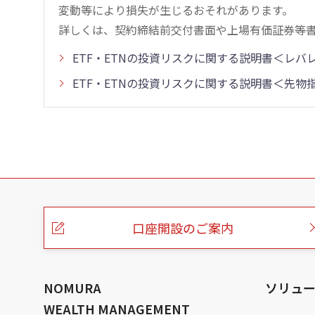
変動等により損失が生じるおそれがあります。
詳しくは、契約締結前交付書面や上場有価証券等
ETF・ETNの投資リスクに関する説明書＜レ
ETF・ETNの投資リスクに関する説明書＜先
こ
の
ペ
ー
口座開設のご案内
ジ
の
本
文
へ
NOMURA
ソリュ
WEALTH MANAGEMENT