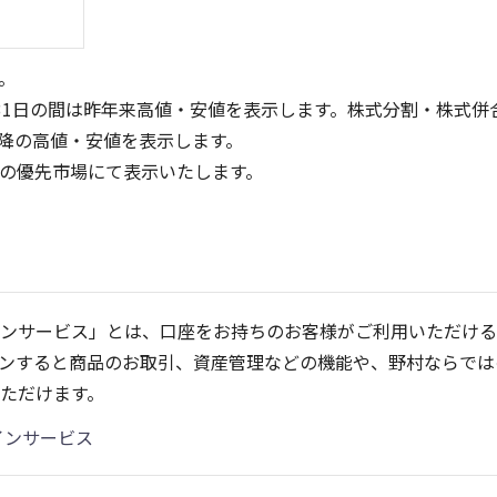
。
31日の間は昨年来高値・安値を表示します。株式分割・株式併
降の高値・安値を表示します。
定の優先市場にて表示いたします。
300
80
60
200
40
ンサービス」とは、口座をお持ちのお客様がご利用いただける
100
20
ンすると商品のお取引、資産管理などの機能や、野村ならでは
0
0
25/04
21/01
25/06
22/01
25/08
23/01
25/10
25/12
24/01
26/02
25/01
26/04
ただけます。
5ヶ月移動平均
13週移動平均
25ヶ月移動平均
26週移動平均
出来高(千)
出来高(千)
インサービス