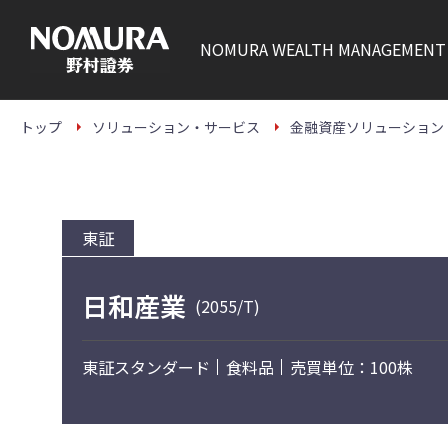
こ
の
ペ
NOMURA
WEALTH MANAGEMENT
ー
ジ
の
本
文
トップ
ソリューション・サービス
金融資産ソリューション
へ
東証
日和産業
(2055/T)
東証スタンダード
食料品
売買単位：100株