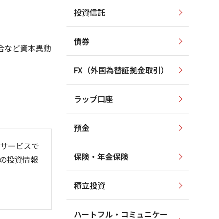
投資信託
450
450
400
400
債券
合など資本異動
350
350
300
FX（外国為替証拠金取引）
300
250
ラップ口座
250
200
預金
サービスで
保険・年金保険
の投資情報
26/06
26/01
26/08
積立投資
ハートフル・コミュニケー