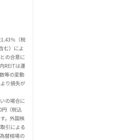
.43％（税
を含む）によ
様との合意に
REITは運
指数等の変動
により損失が
買いの場合に
0円（税込
す。外国株
対取引による
為替相場の