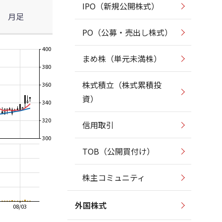
IPO（新規公開株式）
月足
PO（公募・売出し株式）
400
まめ株（単元未満株）
380
株式積立（株式累積投
360
資）
340
320
信用取引
300
TOB（公開買付け）
株主コミュニティ
外国株式
08/03