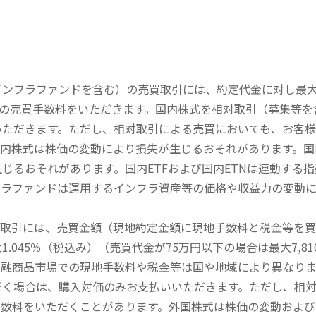
内インフラファンドを含む）の売買取引には、約定代金に対し最大1
））の売買手数料をいただきます。国内株式を相対取引（募集等
いただきます。ただし、相対取引による売買においても、お客
内株式は株価の変動により損失が生じるおそれがあります。国内
じるおそれがあります。国内ETFおよび国内ETNは連動する
フラファンドは運用するインフラ資産等の価格や収益力の変動
買取引には、売買金額（現地約定金額に現地手数料と税金等を
045％（税込み）（売買代金が75万円以下の場合は最大7,81
金融商品市場での現地手数料や税金等は国や地域により異なりま
だく場合は、購入対価のみお支払いいただきます。ただし、相
手数料をいただくことがあります。外国株式は株価の変動および