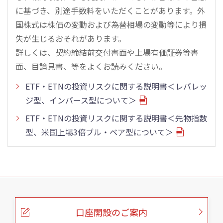
に基づき、別途手数料をいただくことがあります。外
国株式は株価の変動および為替相場の変動等により損
失が生じるおそれがあります。
詳しくは、契約締結前交付書面や上場有価証券等書
面、目論見書、等をよくお読みください。
ETF・ETNの投資リスクに関する説明書＜レバレッ
ジ型、インバース型について＞
ETF・ETNの投資リスクに関する説明書＜先物指数
型、米国上場3倍ブル・ベア型について＞
こ
の
ペ
ー
口座開設のご案内
ジ
の