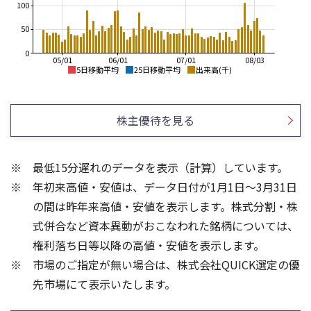
100
50
0
05/01
06/01
07/01
08/03
5日移動平均
25日移動平均
出来高(千)
3,700
4,000
3,600
3,500
株主優待を見る
3,500
3,400
3,000
3,300
2,500
3,200
最低15分遅れのデータを表示（計算）しています。
3,100
2,000
年初来高値・安値は、データ日付が1月1日～3月31日
3,000
2,900
1,500
の間は昨年来高値・安値を表示します。株式分割・株
150
150
式併合など資本異動がおこなわれた銘柄については、
100
100
権利落ち日等以降の高値・安値を表示します。
50
50
市場のご指定が無い場合は、株式会社QUICK選定の優
先市場にて表示いたします。
0
0
25/04
21/01
25/06
22/01
25/08
25/10
23/01
25/12
24/01
26/02
25/01
26/04
26/06
26/01
26/08
5ヶ月移動平均
13週移動平均
25ヶ月移動平均
26週移動平均
出来高(千)
出来高(千)