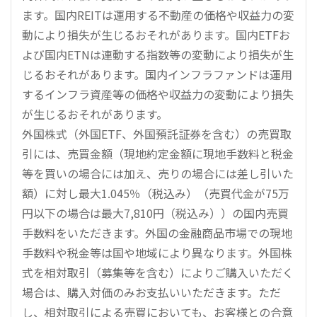
ます。国内REITは運用する不動産の価格や収益力の変
動により損失が生じるおそれがあります。国内ETFお
よび国内ETNは連動する指数等の変動により損失が生
じるおそれがあります。国内インフラファンドは運用
するインフラ資産等の価格や収益力の変動により損失
が生じるおそれがあります。
外国株式（外国ETF、外国預託証券を含む）の売買取
引には、売買金額（現地約定金額に現地手数料と税金
等を買いの場合には加え、売りの場合には差し引いた
額）に対し最大1.045％（税込み）（売買代金が75万
円以下の場合は最大7,810円（税込み））の国内売買
手数料をいただきます。外国の金融商品市場での現地
手数料や税金等は国や地域により異なります。外国株
式を相対取引（募集等を含む）によりご購入いただく
場合は、購入対価のみお支払いいただきます。ただ
し、相対取引による売買においても、お客様との合意