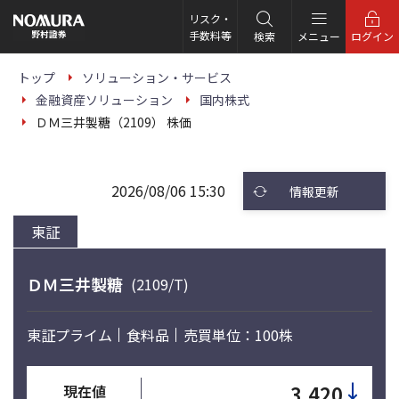
こ
の
リスク・
ペ
手数料等
検索
メニュー
ログイン
ー
ジ
の
トップ
ソリューション・サービス
本
金融資産ソリューション
国内株式
文
へ
ＤＭ三井製糖（2109） 株価
2026/08/06 15:30
情報更新
東証
ＤＭ三井製糖
(2109/T)
東証プライム
食料品
売買単位：100株
↓
3,420
現在値