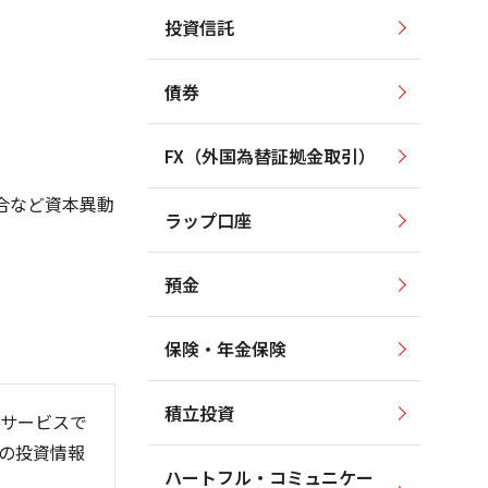
投資信託
700
700
650
600
債券
600
500
550
400
FX（外国為替証拠金取引）
500
300
合など資本異動
ラップ口座
450
200
預金
保険・年金保険
26/06
26/01
26/08
)
積立投資
サービスで
の投資情報
ハートフル・コミュニケー