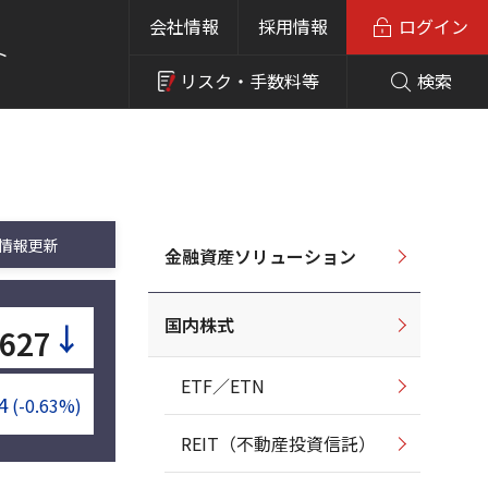
会社情報
採用情報
ログイン
ト
リスク・
手数料等
検索
情報更新
金融資産ソリューション
国内株式
↓
627
ETF／ETN
4
(-0.63%)
REIT（不動産投資信託）