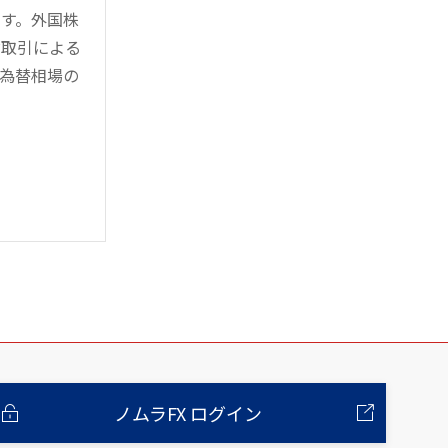
す。外国株
対取引による
為替相場の
ノムラFX ログイン