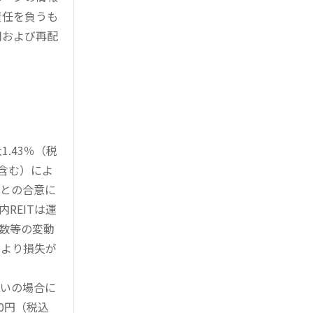
責任を負うも
用および再配
.43％（税
を含む）によ
様との合意に
REITは運
指数等の変動
により損失が
買いの場合に
0円（税込