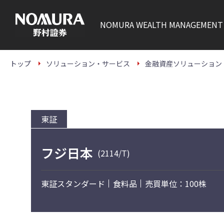
こ
の
ペ
NOMURA
WEALTH MANAGEMENT
ー
ジ
の
本
文
トップ
ソリューション・サービス
金融資産ソリューション
へ
東証
フジ日本
(2114/T)
東証スタンダード
食料品
売買単位：100株