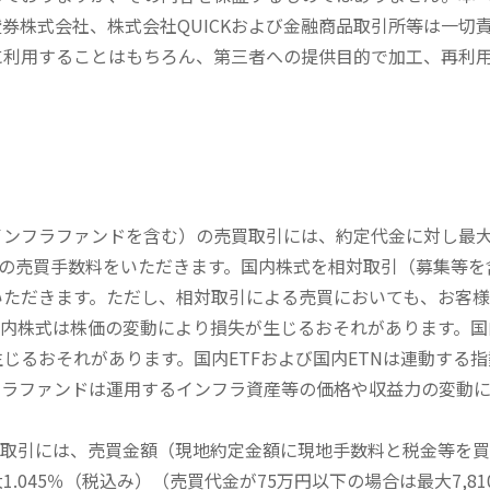
券株式会社、株式会社QUICKおよび金融商品取引所等は一切
に利用することはもちろん、第三者への提供目的で加工、再利
内インフラファンドを含む）の売買取引には、約定代金に対し最大1
））の売買手数料をいただきます。国内株式を相対取引（募集等
いただきます。ただし、相対取引による売買においても、お客
内株式は株価の変動により損失が生じるおそれがあります。国内
じるおそれがあります。国内ETFおよび国内ETNは連動する
フラファンドは運用するインフラ資産等の価格や収益力の変動
買取引には、売買金額（現地約定金額に現地手数料と税金等を
045％（税込み）（売買代金が75万円以下の場合は最大7,81