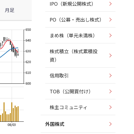
IPO（新規公開株式）
月足
PO（公募・売出し株式）
650
まめ株（単元未満株）
640
株式積立（株式累積投
630
資）
620
610
信用取引
600
TOB（公開買付け）
株主コミュニティ
外国株式
08/03