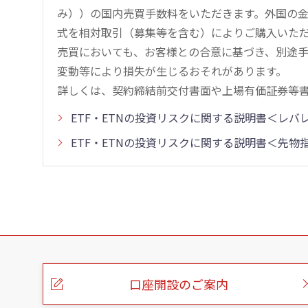
み））の国内売買手数料をいただきます。外国の
式を相対取引（募集等を含む）によりご購入いた
売買においても、お客様との合意に基づき、別途
変動等により損失が生じるおそれがあります。
詳しくは、契約締結前交付書面や上場有価証券等
ETF・ETNの投資リスクに関する説明書＜レ
ETF・ETNの投資リスクに関する説明書＜先
こ
の
ペ
ー
口座開設のご案内
ジ
の
本