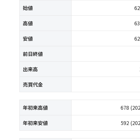
始値
6
高値
6
安値
6
前日終値
出来高
売買代金
年初来高値
678
(20
年初来安値
592
(20