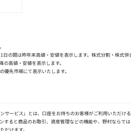
。
31日の間は昨年来高値・安値を表示します。株式分割・株式併
降の高値・安値を表示します。
100
300
定の優先市場にて表示いたします。
200
50
100
0
0
25/04
21/01
25/06
22/01
25/08
25/10
23/01
25/12
24/01
26/02
25/01
26/04
5ヶ月移動平均
13週移動平均
25ヶ月移動平均
26週移動平均
出来高(千)
出来高(千
ンサービス」とは、口座をお持ちのお客様がご利用いただける
ンすると商品のお取引、資産管理などの機能や、野村ならでは
ただけます。