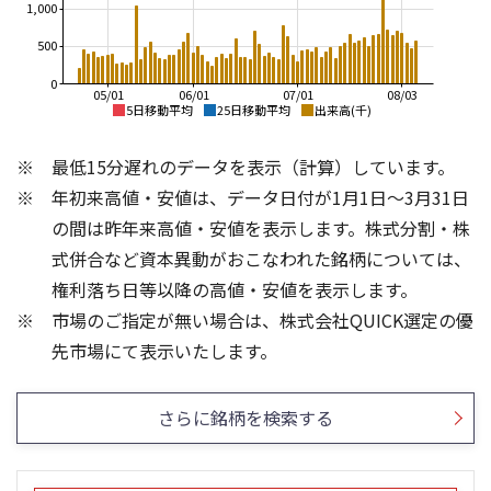
1,000
500
0
05/01
06/01
07/01
08/03
5日移動平均
25日移動平均
出来高(千)
1,200
1,200
最低15分遅れのデータを表示（計算）しています。
1,100
1,000
年初来高値・安値は、データ日付が1月1日～3月31日
1,000
800
の間は昨年来高値・安値を表示します。株式分割・株
900
600
式併合など資本異動がおこなわれた銘柄については、
権利落ち日等以降の高値・安値を表示します。
800
400
市場のご指定が無い場合は、株式会社QUICK選定の優
700
200
1,000
1,500
先市場にて表示いたします。
1,000
500
500
さらに銘柄を検索する
0
0
25/04
21/01
25/06
22/01
25/08
25/10
23/01
25/12
24/01
26/02
25/01
26/04
26/06
26/01
26/08
5ヶ月移動平均
13週移動平均
25ヶ月移動平均
26週移動平均
出来高(千)
出来高(千)