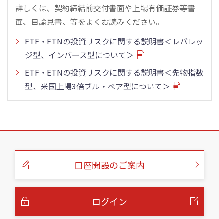
詳しくは、契約締結前交付書面や上場有価証券等書
面、目論見書、等をよくお読みください。
ETF・ETNの投資リスクに関する説明書＜レバレッ
ジ型、インバース型について＞
ETF・ETNの投資リスクに関する説明書＜先物指数
型、米国上場3倍ブル・ベア型について＞
こ
の
ペ
ー
口座開設のご案内
ジ
の
本
文
へ
ログイン