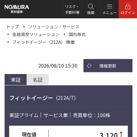
こ
の
リスク・
ペ
手数料等
検索
メニュー
ログイン
ー
ジ
の
トップ
ソリューション・サービス
本
金融資産ソリューション
国内株式
文
へ
フィットイージー（212A） 株価
2026/08/10 15:30
情報更新
東証
名証
フィットイージー
(212A/T)
東証プライム
サービス業
売買単位：100株
↑
3,120
現在値