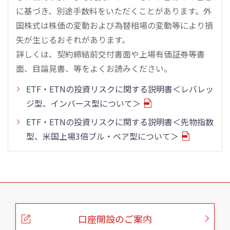
に基づき、別途手数料をいただくことがあります。外
国株式は株価の変動および為替相場の変動等により損
失が生じるおそれがあります。
詳しくは、契約締結前交付書面や上場有価証券等書
面、目論見書、等をよくお読みください。
ETF・ETNの投資リスクに関する説明書＜レバレッ
ジ型、インバース型について＞
ETF・ETNの投資リスクに関する説明書＜先物指数
型、米国上場3倍ブル・ベア型について＞
こ
の
ペ
ー
口座開設のご案内
ジ
の