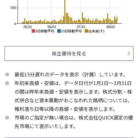
500
0
05/01
06/01
07/01
08/03
5日移動平均
25日移動平均
出来高(千)
4,000
4,000
3,500
3,500
株主優待を見る
3,000
3,000
2,500
2,500
2,000
最低15分遅れのデータを表示（計算）しています。
2,000
1,500
年初来高値・安値は、データ日付が1月1日～3月31日
1,500
1,000
1,000
500
の間は昨年来高値・安値を表示します。株式分割・株
600
3
式併合など資本異動がおこなわれた銘柄については、
400
2
権利落ち日等以降の高値・安値を表示します。
200
1
市場のご指定が無い場合は、株式会社QUICK選定の優
先市場にて表示いたします。
0
0
25/04
25/06
25/08
25/10
25/12
26/02
25/01
26/04
26/06
26/01
26/08
5ヶ月移動平均
13週移動平均
25ヶ月移動平均
26週移動平均
出来高(百万)
出来高(千)