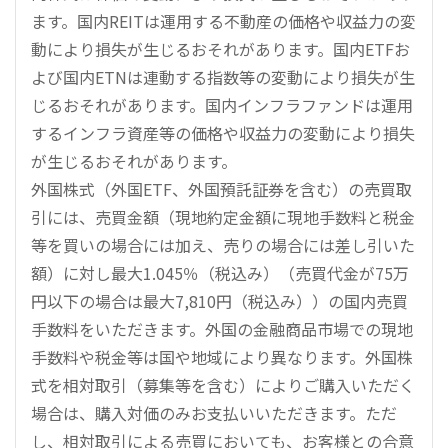
ます。国内REITは運用する不動産の価格や収益力の変
動により損失が生じるおそれがあります。国内ETFお
よび国内ETNは連動する指数等の変動により損失が生
じるおそれがあります。国内インフラファンドは運用
するインフラ資産等の価格や収益力の変動により損失
が生じるおそれがあります。
外国株式（外国ETF、外国預託証券を含む）の売買取
引には、売買金額（現地約定金額に現地手数料と税金
等を買いの場合には加え、売りの場合には差し引いた
額）に対し最大1.045％（税込み）（売買代金が75万
円以下の場合は最大7,810円（税込み））の国内売買
手数料をいただきます。外国の金融商品市場での現地
手数料や税金等は国や地域により異なります。外国株
式を相対取引（募集等を含む）によりご購入いただく
場合は、購入対価のみお支払いいただきます。ただ
し、相対取引による売買においても、お客様との合意