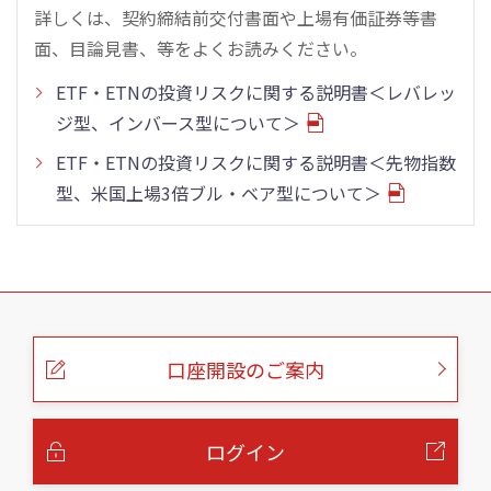
詳しくは、契約締結前交付書面や上場有価証券等書
面、目論見書、等をよくお読みください。
ETF・ETNの投資リスクに関する説明書＜レバレッ
ジ型、インバース型について＞
ETF・ETNの投資リスクに関する説明書＜先物指数
型、米国上場3倍ブル・ベア型について＞
こ
の
ペ
ー
口座開設のご案内
ジ
の
本
文
へ
ログイン