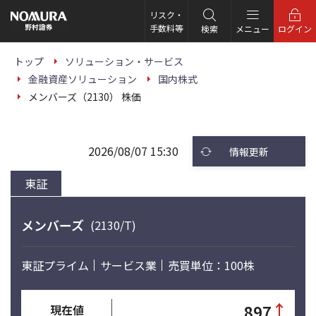
こ
の
リスク・
ペ
手数料等
検索
メニュー
ログイン
ー
ジ
の
トップ
ソリューション・サービス
本
金融資産ソリューション
国内株式
文
へ
メンバーズ（2130） 株価
2026/08/07 15:30
情報更新
東証
メンバーズ
(2130/T)
東証プライム
サービス業
売買単位：100株
↑
897
現在値