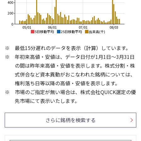
400
200
0
05/01
06/01
07/01
08/03
5日移動平均
25日移動平均
出来高(千)
1,500
4,000
最低15分遅れのデータを表示（計算）しています。
1,400
3,500
年初来高値・安値は、データ日付が1月1日～3月31日
1,300
3,000
1,200
2,500
の間は昨年来高値・安値を表示します。株式分割・株
1,100
2,000
式併合など資本異動がおこなわれた銘柄については、
1,000
1,500
権利落ち日等以降の高値・安値を表示します。
1,000
900
市場のご指定が無い場合は、株式会社QUICK選定の優
800
500
300
300
先市場にて表示いたします。
200
200
100
100
さらに銘柄を検索する
0
0
25/04
21/01
25/06
22/01
25/08
25/10
23/01
25/12
24/01
26/02
25/01
26/04
26/06
26/01
26/08
5ヶ月移動平均
13週移動平均
25ヶ月移動平均
26週移動平均
出来高(千)
出来高(千)