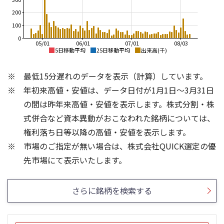
200
100
0
05/01
06/01
07/01
08/03
5日移動平均
25日移動平均
出来高(千)
2,000
3,500
最低15分遅れのデータを表示（計算）しています。
3,000
1,800
年初来高値・安値は、データ日付が1月1日～3月31日
2,500
1,600
の間は昨年来高値・安値を表示します。株式分割・株
2,000
1,400
式併合など資本異動がおこなわれた銘柄については、
1,500
権利落ち日等以降の高値・安値を表示します。
1,200
1,000
市場のご指定が無い場合は、株式会社QUICK選定の優
1,000
500
300
400
先市場にて表示いたします。
300
200
200
100
さらに銘柄を検索する
100
0
0
25/04
21/01
25/06
22/01
25/08
25/10
23/01
25/12
24/01
26/02
25/01
26/04
26/06
26/01
26/08
5ヶ月移動平均
13週移動平均
25ヶ月移動平均
26週移動平均
出来高(千)
出来高(千)