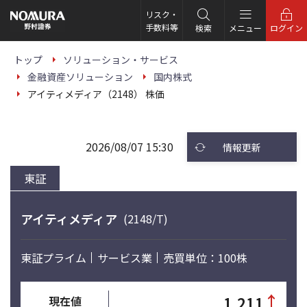
こ
の
リスク・
ペ
手数料等
検索
メニュー
ログイン
ー
ジ
の
トップ
ソリューション・サービス
本
金融資産ソリューション
国内株式
文
へ
アイティメディア（2148） 株価
2026/08/07 15:30
情報更新
東証
アイティメディア
(2148/T)
東証プライム
サービス業
売買単位：100株
↑
1,211
現在値