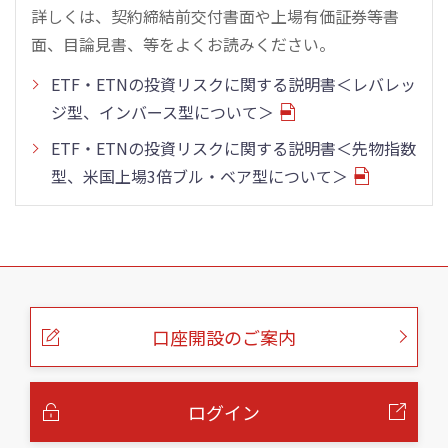
詳しくは、契約締結前交付書面や上場有価証券等書
面、目論見書、等をよくお読みください。
ETF・ETNの投資リスクに関する説明書＜レバレッ
ジ型、インバース型について＞
ETF・ETNの投資リスクに関する説明書＜先物指数
型、米国上場3倍ブル・ベア型について＞
こ
の
ペ
ー
口座開設のご案内
ジ
の
本
文
へ
ログイン