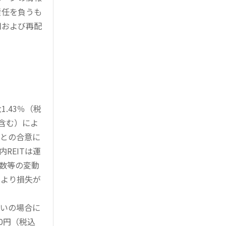
責任を負うも
用および再配
.43％（税
を含む）によ
様との合意に
REITは運
指数等の変動
により損失が
買いの場合に
0円（税込