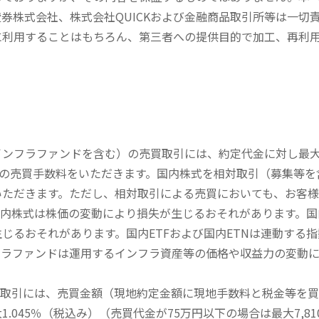
券株式会社、株式会社QUICKおよび金融商品取引所等は一切
に利用することはもちろん、第三者への提供目的で加工、再利
内インフラファンドを含む）の売買取引には、約定代金に対し最大1
））の売買手数料をいただきます。国内株式を相対取引（募集等
いただきます。ただし、相対取引による売買においても、お客
内株式は株価の変動により損失が生じるおそれがあります。国内
じるおそれがあります。国内ETFおよび国内ETNは連動する
フラファンドは運用するインフラ資産等の価格や収益力の変動
買取引には、売買金額（現地約定金額に現地手数料と税金等を
045％（税込み）（売買代金が75万円以下の場合は最大7,81