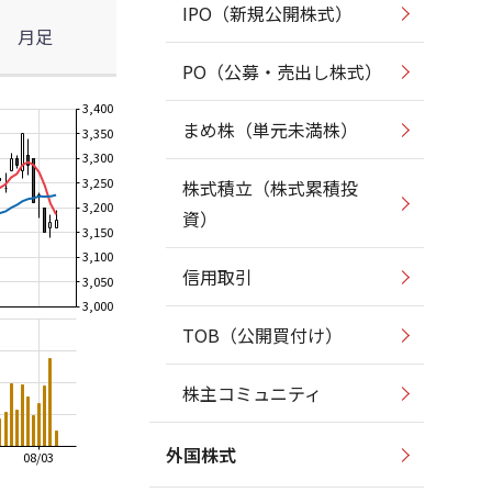
IPO（新規公開株式）
月足
PO（公募・売出し株式）
3,400
まめ株（単元未満株）
3,350
3,300
3,250
株式積立（株式累積投
3,200
資）
3,150
3,100
信用取引
3,050
3,000
TOB（公開買付け）
株主コミュニティ
外国株式
08/03