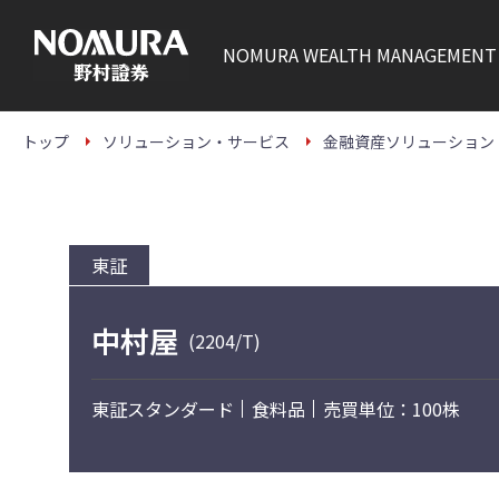
こ
の
ペ
NOMURA
WEALTH MANAGEMENT
ー
ジ
の
本
文
トップ
ソリューション・サービス
金融資産ソリューション
へ
東証
中村屋
(2204/T)
東証スタンダード
食料品
売買単位：100株