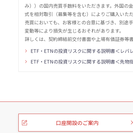
み））の国内売買手数料をいただきます。外国の
式を相対取引（募集等を含む）によりご購入いた
売買においても、お客様との合意に基づき、別途
変動等により損失が生じるおそれがあります。
詳しくは、契約締結前交付書面や上場有価証券等
ETF・ETNの投資リスクに関する説明書＜レ
ETF・ETNの投資リスクに関する説明書＜先
こ
の
ペ
ー
口座開設のご案内
ジ
の
本