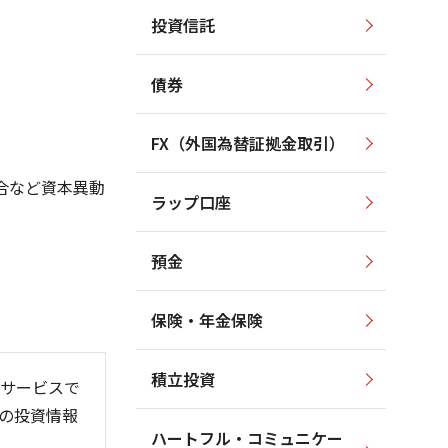
投資信託
3,500
4,400
4,200
3,400
4,000
債券
3,300
3,800
3,200
3,600
3,400
FX（外国為替証拠金取引）
3,100
3,200
3,000
合など資本異動
3,000
ラップ口座
2,900
2,800
預金
保険・年金保険
6/06
26/01
26/08
積立投資
サービスで
の投資情報
ハートフル・コミュニケー