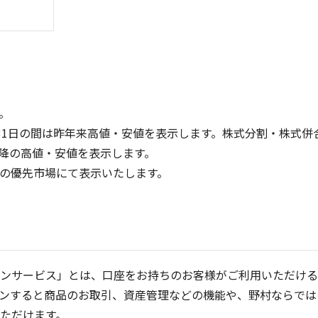
。
31日の間は昨年来高値・安値を表示します。株式分割・株式併
降の高値・安値を表示します。
40
30
定の優先市場にて表示いたします。
30
20
20
10
10
0
0
25/04
21/01
25/06
22/01
25/08
25/10
23/01
25/12
24/01
26/02
25/01
26/04
2
5ヶ月移動平均
13週移動平均
25ヶ月移動平均
26週移動平均
出来高(千)
出来高(千)
ンサービス」とは、口座をお持ちのお客様がご利用いただける
ンすると商品のお取引、資産管理などの機能や、野村ならでは
ただけます。