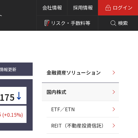
会社情報
採用情報
ログイン
ト
リスク・
手数料等
検索
情報更新
金融資産ソリューション
国内株式
↓
,175
ETF／ETN
5
(+0.15%)
REIT（不動産投資信託）