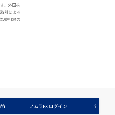
す。外国株
対取引による
為替相場の
ノムラFX ログイン