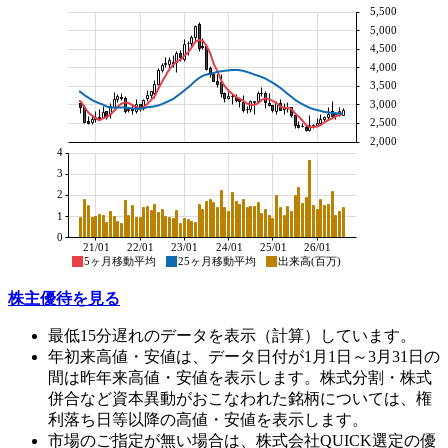
5,500
5,000
4,500
4,000
3,500
3,000
2,500
2,000
4
3
2
1
0
21/01
22/01
23/01
24/01
25/01
26/01
5ヶ月移動平均
25ヶ月移動平均
出来高(百万)
株主優待を見る
最低15分遅れのデータを表示（計算）しています。
年初来高値・安値は、データ日付が1月1日～3月31日の
間は昨年来高値・安値を表示します。株式分割・株式
併合など資本異動がおこなわれた銘柄については、権
利落ち日等以降の高値・安値を表示します。
市場のご指定が無い場合は、株式会社QUICK選定の優