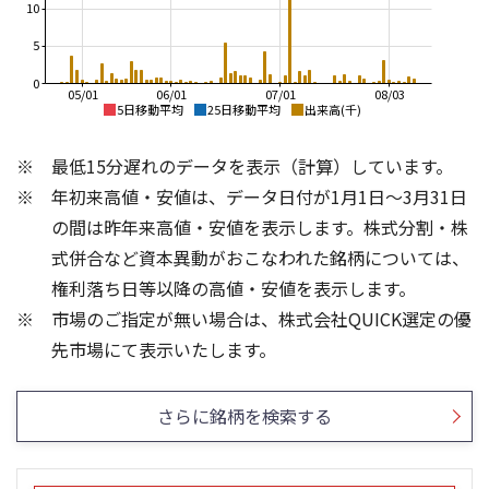
10
5
0
05/01
06/01
07/01
08/03
5日移動平均
25日移動平均
出来高(千)
1,300
1,300
最低15分遅れのデータを表示（計算）しています。
1,200
1,200
年初来高値・安値は、データ日付が1月1日～3月31日
1,100
1,100
の間は昨年来高値・安値を表示します。株式分割・株
1,000
1,000
式併合など資本異動がおこなわれた銘柄については、
900
権利落ち日等以降の高値・安値を表示します。
900
800
市場のご指定が無い場合は、株式会社QUICK選定の優
800
700
10
200
先市場にて表示いたします。
150
100
5
さらに銘柄を検索する
50
0
0
25/04
25/06
25/08
25/10
25/12
26/02
25/01
26/04
26/06
26/01
26/08
5ヶ月移動平均
13週移動平均
26週移動平均
25ヶ月移動平均
出来高(千)
出来高(千)