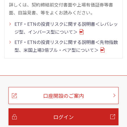
詳しくは、契約締結前交付書面や上場有価証券等書
面、目論見書、等をよくお読みください。
ETF・ETNの投資リスクに関する説明書＜レバレッ
ジ型、インバース型について＞
ETF・ETNの投資リスクに関する説明書＜先物指数
型、米国上場3倍ブル・ベア型について＞
こ
の
ペ
ー
口座開設のご案内
ジ
の
本
文
へ
ログイン