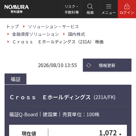
こ
の
リスク・
ペ
手数料等
検索
メニュー
ログイン
ー
ジ
の
トップ
ソリューション・サービス
本
金融資産ソリューション
国内株式
文
へ
Ｃｒｏｓｓ Ｅホールディングス（231A） 株価
2026/08/10 13:55
情報更新
福証
Ｃｒｏｓｓ Ｅホールディングス
(231A/FK)
福証Q-Board
建設業
売買単位：100株
1,072
・
現在値