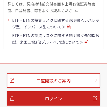
詳しくは、契約締結前交付書面や上場有価証券等書
面、目論見書、等をよくお読みください。
ETF・ETNの投資リスクに関する説明書＜レバレッ
ジ型、インバース型について＞
ETF・ETNの投資リスクに関する説明書＜先物指数
型、米国上場3倍ブル・ベア型について＞
こ
の
ペ
ー
口座開設のご案内
ジ
の
本
文
へ
ログイン