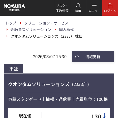
こ
の
リスク・
ペ
手数料等
検索
メニュー
ログイン
ー
ジ
の
トップ
ソリューション・サービス
本
金融資産ソリューション
国内株式
文
へ
クオンタムソリューションズ（2338） 株価
2026/08/07 15:30
情報更新
東証
クオンタムソリューションズ
(2338/T)
東証スタンダード
情報・通信業
売買単位：100株
↓
130
現在値