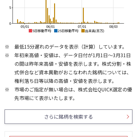
5
0
05/01
06/01
07/01
08/03
5日移動平均
25日移動平均
出来高(百万)
1,000
1,200
最低15分遅れのデータを表示（計算）しています。
1,000
800
年初来高値・安値は、データ日付が1月1日～3月31日
800
600
の間は昨年来高値・安値を表示します。株式分割・株
600
400
式併合など資本異動がおこなわれた銘柄については、
400
権利落ち日等以降の高値・安値を表示します。
200
200
市場のご指定が無い場合は、株式会社QUICK選定の優
0
0
6
4
先市場にて表示いたします。
3
4
2
2
さらに銘柄を検索する
1
0
0
25/04
21/01
25/06
22/01
25/08
25/10
23/01
25/12
24/01
26/02
25/01
26/04
26/06
26/01
26/08
5ヶ月移動平均
13週移動平均
25ヶ月移動平均
26週移動平均
出来高(百万)
出来高(百万)