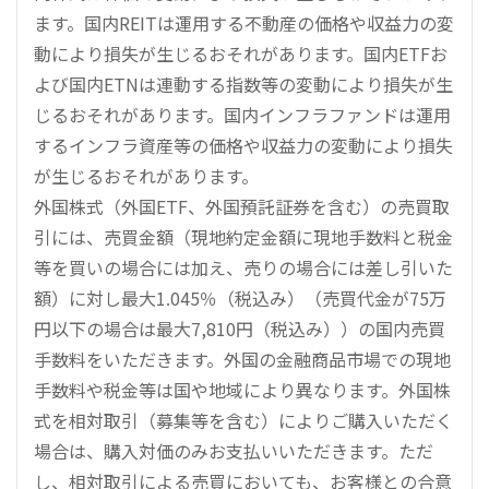
ます。国内REITは運用する不動産の価格や収益力の変
動により損失が生じるおそれがあります。国内ETFお
よび国内ETNは連動する指数等の変動により損失が生
じるおそれがあります。国内インフラファンドは運用
するインフラ資産等の価格や収益力の変動により損失
が生じるおそれがあります。
外国株式（外国ETF、外国預託証券を含む）の売買取
引には、売買金額（現地約定金額に現地手数料と税金
等を買いの場合には加え、売りの場合には差し引いた
額）に対し最大1.045％（税込み）（売買代金が75万
円以下の場合は最大7,810円（税込み））の国内売買
手数料をいただきます。外国の金融商品市場での現地
手数料や税金等は国や地域により異なります。外国株
式を相対取引（募集等を含む）によりご購入いただく
場合は、購入対価のみお支払いいただきます。ただ
し、相対取引による売買においても、お客様との合意