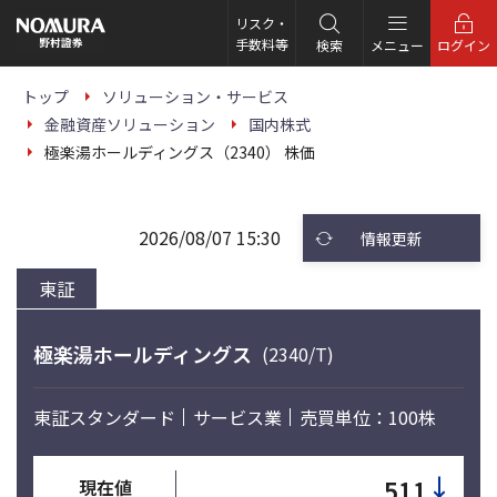
こ
の
リスク・
ペ
手数料等
検索
メニュー
ログイン
ー
ジ
の
トップ
ソリューション・サービス
本
金融資産ソリューション
国内株式
文
へ
極楽湯ホールディングス（2340） 株価
2026/08/07 15:30
情報更新
東証
極楽湯ホールディングス
(2340/T)
東証スタンダード
サービス業
売買単位：100株
↓
511
現在値