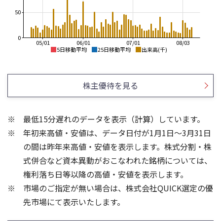
50
0
05/01
06/01
07/01
08/03
5日移動平均
25日移動平均
出来高(千)
540
600
550
520
株主優待を見る
500
500
450
480
400
460
350
最低15分遅れのデータを表示（計算）しています。
440
300
年初来高値・安値は、データ日付が1月1日～3月31日
420
250
400
200
の間は昨年来高値・安値を表示します。株式分割・株
200
300
式併合など資本異動がおこなわれた銘柄については、
150
200
権利落ち日等以降の高値・安値を表示します。
100
100
市場のご指定が無い場合は、株式会社QUICK選定の優
50
先市場にて表示いたします。
0
0
25/04
21/01
25/06
22/01
25/08
25/10
23/01
25/12
24/01
26/02
25/01
26/04
26/06
26/01
26/08
5ヶ月移動平均
13週移動平均
25ヶ月移動平均
26週移動平均
出来高(千)
出来高(千)