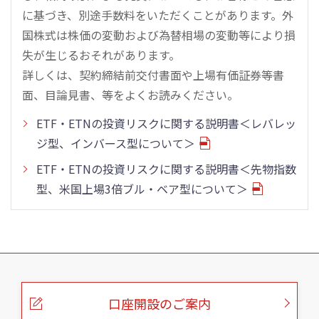
に基づき、別途手数料をいただくことがあります。外
国株式は株価の変動および為替相場の変動等により損
失が生じるおそれがあります。
詳しくは、契約締結前交付書面や上場有価証券等書
面、目論見書、等をよくお読みください。
ETF・ETNの投資リスクに関する説明書＜レバレッ
ジ型、インバース型について＞
ETF・ETNの投資リスクに関する説明書＜先物指数
型、米国上場3倍ブル・ベア型について＞
こ
の
ペ
ー
口座開設のご案内
ジ
の