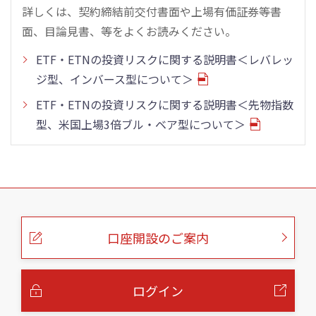
詳しくは、契約締結前交付書面や上場有価証券等書
面、目論見書、等をよくお読みください。
ETF・ETNの投資リスクに関する説明書＜レバレッ
ジ型、インバース型について＞
ETF・ETNの投資リスクに関する説明書＜先物指数
型、米国上場3倍ブル・ベア型について＞
こ
の
ペ
ー
口座開設のご案内
ジ
の
本
文
へ
ログイン