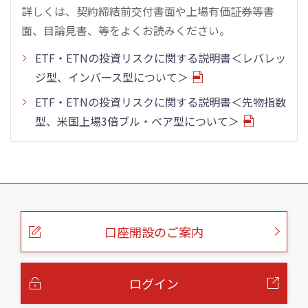
詳しくは、契約締結前交付書面や上場有価証券等書
面、目論見書、等をよくお読みください。
ETF・ETNの投資リスクに関する説明書＜レバレッ
ジ型、インバース型について＞
ETF・ETNの投資リスクに関する説明書＜先物指数
型、米国上場3倍ブル・ベア型について＞
こ
の
ペ
ー
口座開設のご案内
ジ
の
本
文
へ
ログイン