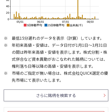
40
20
0
05/01
06/01
07/01
08/03
5日移動平均
25日移動平均
出来高(千)
3,000
4,500
最低15分遅れのデータを表示（計算）しています。
4,000
2,500
年初来高値・安値は、データ日付が1月1日～3月31日
3,500
3,000
の間は昨年来高値・安値を表示します。株式分割・株
2,000
2,500
式併合など資本異動がおこなわれた銘柄については、
2,000
1,500
権利落ち日等以降の高値・安値を表示します。
1,500
市場のご指定が無い場合は、株式会社QUICK選定の優
1,000
1,000
300
3
先市場にて表示いたします。
200
2
100
1
さらに銘柄を検索する
0
0
25/04
25/06
25/08
25/10
25/12
26/02
25/01
26/04
26/06
26/01
26/08
5ヶ月移動平均
13週移動平均
25ヶ月移動平均
26週移動平均
出来高(百万)
出来高(千)