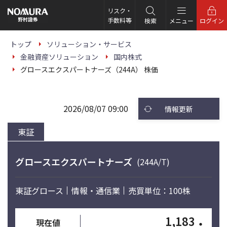
こ
の
リスク・
ペ
手数料等
検索
メニュー
ログイン
ー
ジ
の
トップ
ソリューション・サービス
本
金融資産ソリューション
国内株式
文
へ
グロースエクスパートナーズ（244A） 株価
2026/08/07 09:00
情報更新
東証
グロースエクスパートナーズ
(244A/T)
東証グロース
情報・通信業
売買単位：100株
1,183
・
現在値