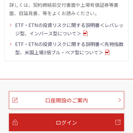
詳しくは、契約締結前交付書面や上場有価証券等書
面、目論見書、等をよくお読みください。
ETF・ETNの投資リスクに関する説明書＜レバレッ
ジ型、インバース型について＞
ETF・ETNの投資リスクに関する説明書＜先物指数
型、米国上場3倍ブル・ベア型について＞
こ
の
ペ
ー
口座開設のご案内
ジ
の
本
文
へ
ログイン