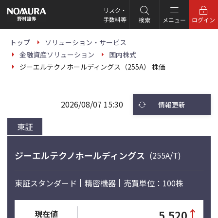
こ
の
リスク・
ペ
手数料等
検索
メニュー
ログイン
ー
ジ
の
トップ
ソリューション・サービス
本
金融資産ソリューション
国内株式
文
へ
ジーエルテクノホールディングス（255A） 株価
2026/08/07 15:30
情報更新
東証
ジーエルテクノホールディングス
(255A/T)
東証スタンダード
精密機器
売買単位：100株
↑
5,520
現在値