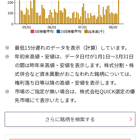
200
100
0
05/01
06/01
07/01
08/03
5日移動平均
25日移動平均
出来高(千)
8,000
8,000
最低15分遅れのデータを表示（計算）しています。
7,000
7,000
年初来高値・安値は、データ日付が1月1日～3月31日
6,000
6,000
の間は昨年来高値・安値を表示します。株式分割・株
5,000
5,000
式併合など資本異動がおこなわれた銘柄については、
4,000
4,000
権利落ち日等以降の高値・安値を表示します。
3,000
3,000
市場のご指定が無い場合は、株式会社QUICK選定の優
2,000
2,000
300
200
先市場にて表示いたします。
150
200
100
100
さらに銘柄を検索する
50
0
0
25/04
25/06
25/08
25/10
25/12
26/02
25/01
26/04
26/06
26/01
26/08
5ヶ月移動平均
13週移動平均
25ヶ月移動平均
26週移動平均
出来高(千)
出来高(千)