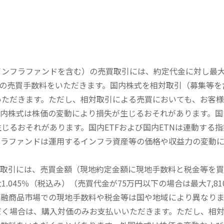
内インフラファンドを含む）の売買取引には、約定代金に対し最大1
））の売買手数料をいただきます。国内株式を相対取引（募集等
いただきます。ただし、相対取引による売買においても、お客
内株式は株価の変動により損失が生じるおそれがあります。国内
じるおそれがあります。国内ETFおよび国内ETNは連動する
フラファンドは運用するインフラ資産等の価格や収益力の変動
買取引には、売買金額（現地約定金額に現地手数料と税金等を
045％（税込み）（売買代金が75万円以下の場合は最大7,81
金融商品市場での現地手数料や税金等は国や地域により異なりま
だく場合は、購入対価のみお支払いいただきます。ただし、相