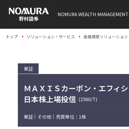
こ
の
ペ
NOMURA
WEALTH MANAGEMENT
ー
ジ
の
本
文
トップ
ソリューション・サービス
金融資産ソリューション
へ
東証
ＭＡＸＩＳカーボン・エフィシ
日本株上場投信
(2560/T)
東証
その他
売買単位：1株