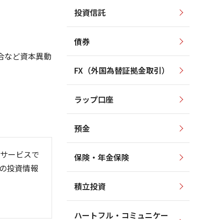
投資信託
80,000
80,000
70,000
70,000
債券
60,000
合など資本異動
60,000
50,000
FX（外国為替証拠金取引）
50,000
40,000
40,000
30,000
ラップ口座
30,000
20,000
預金
サービスで
保険・年金保険
の投資情報
/06
26/01
26/08
積立投資
ハートフル・コミュニケー