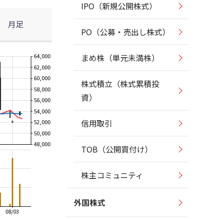
IPO（新規公開株式）
月足
PO（公募・売出し株式）
64,000
まめ株（単元未満株）
62,000
60,000
株式積立（株式累積投
58,000
資）
56,000
54,000
信用取引
52,000
50,000
48,000
TOB（公開買付け）
株主コミュニティ
外国株式
08/03