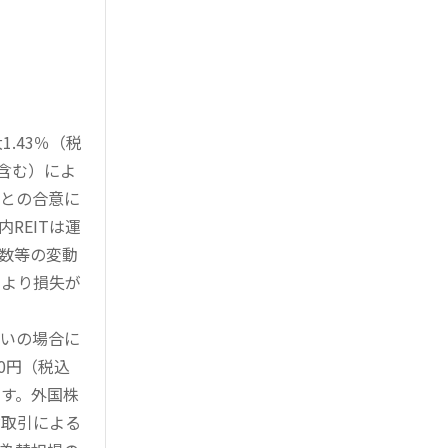
.43％（税
を含む）によ
様との合意に
REITは運
指数等の変動
により損失が
買いの場合に
0円（税込
す。外国株
対取引による