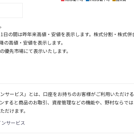
。
31日の間は昨年来高値・安値を表示します。株式分割・株式併
降の高値・安値を表示します。
定の優先市場にて表示いたします。
400
100
300
200
50
ンサービス」とは、口座をお持ちのお客様がご利用いただける
100
ンすると商品のお取引、資産管理などの機能や、野村ならでは
0
0
25/04
21/01
25/06
22/01
25/08
25/10
23/01
25/12
24/01
26/02
25/01
26/04
26
ただけます。
5ヶ月移動平均
13週移動平均
25ヶ月移動平均
26週移動平均
出来高
出来高
インサービス