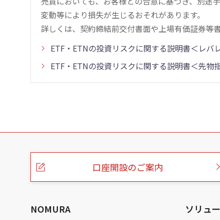
売買においても、お客様との合意に基づき、別途
変動等により損失が生じるおそれがあります。
詳しくは、契約締結前交付書面や上場有価証券等
ETF・ETNの投資リスクに関する説明書＜レ
ETF・ETNの投資リスクに関する説明書＜先
こ
の
ペ
ー
口座開設のご案内
ジ
の
本
文
へ
NOMURA
ソリュ