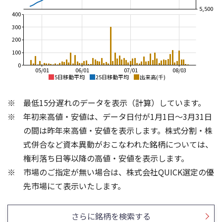
5,500
400
300
200
100
0
05/01
06/01
07/01
08/03
5日移動平均
25日移動平均
出来高(千)
8,000
8,000
最低15分遅れのデータを表示（計算）しています。
7,000
7,000
年初来高値・安値は、データ日付が1月1日～3月31日
6,000
6,000
の間は昨年来高値・安値を表示します。株式分割・株
5,000
5,000
式併合など資本異動がおこなわれた銘柄については、
4,000
権利落ち日等以降の高値・安値を表示します。
4,000
3,000
市場のご指定が無い場合は、株式会社QUICK選定の優
3,000
2,000
100
100
先市場にて表示いたします。
50
50
さらに銘柄を検索する