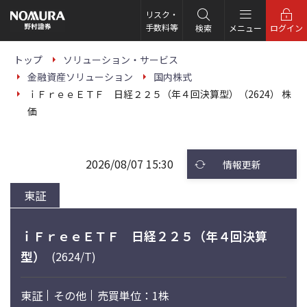
こ
の
リスク・
ペ
手数料等
検索
メニュー
ログイン
ー
ジ
の
トップ
ソリューション・サービス
本
金融資産ソリューション
国内株式
文
へ
ｉＦｒｅｅＥＴＦ 日経２２５（年４回決算型）（2624） 株
価
2026/08/07 15:30
情報更新
東証
ｉＦｒｅｅＥＴＦ 日経２２５（年４回決算
型）
(2624/T)
東証
その他
売買単位：1株