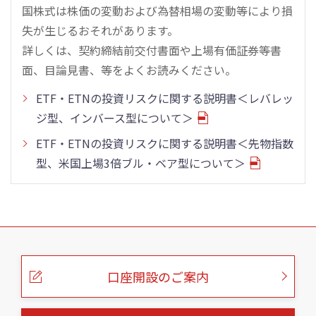
国株式は株価の変動および為替相場の変動等により損
失が生じるおそれがあります。
詳しくは、契約締結前交付書面や上場有価証券等書
面、目論見書、等をよくお読みください。
ETF・ETNの投資リスクに関する説明書＜レバレッ
ジ型、インバース型について＞
ETF・ETNの投資リスクに関する説明書＜先物指数
型、米国上場3倍ブル・ベア型について＞
こ
の
ペ
ー
口座開設のご案内
ジ
の
本
文