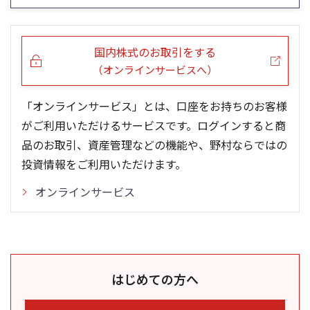
0
0
25/04
21/01
25/06
22/01
25/08
25/10
23/01
25/12
24/01
26/02
25/01
26/04
26/06
26/01
26/08
5ヶ月移動平均
13週移動平均
25ヶ月移動平均
26週移動平均
出来高(千)
出来高(千)
国内株式のお取引をする
（オンラインサービスへ）
「オンラインサービス」とは、口座をお持ちのお客様
がご利用いただけるサービスです。ログインすると商
品のお取引、資産管理などの機能や、野村ならではの
投資情報をご利用いただけます。
オンラインサービス
はじめての方へ