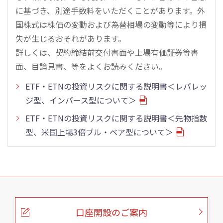
に基づき、別途手数料をいただくことがあります。外
国株式は株価の変動および為替相場の変動等により損
失が生じるおそれがあります。
詳しくは、契約締結前交付書面や上場有価証券等書
面、目論見書、等をよくお読みください。
ETF・ETNの投資リスクに関する説明書＜レバレッ
ジ型、インバース型について＞
ETF・ETNの投資リスクに関する説明書＜先物指数
型、米国上場3倍ブル・ベア型について＞
こ
の
ペ
ー
口座開設のご案内
ジ
の