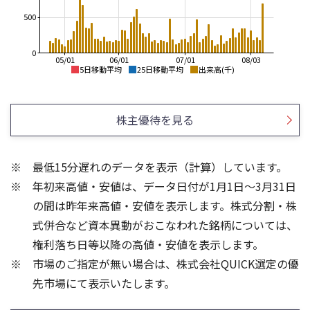
500
0
05/01
06/01
07/01
08/03
5日移動平均
25日移動平均
出来高(千)
3,500
3,500
3,000
3,000
株主優待を見る
2,500
2,500
2,000
2,000
最低15分遅れのデータを表示（計算）しています。
1,500
1,500
年初来高値・安値は、データ日付が1月1日～3月31日
1,000
1,000
の間は昨年来高値・安値を表示します。株式分割・株
1,500
3
式併合など資本異動がおこなわれた銘柄については、
1,000
2
権利落ち日等以降の高値・安値を表示します。
1
500
市場のご指定が無い場合は、株式会社QUICK選定の優
先市場にて表示いたします。
0
0
25/04
25/06
25/08
25/10
25/12
26/02
25/01
26/04
26/06
26/01
26/08
5ヶ月移動平均
13週移動平均
25ヶ月移動平均
26週移動平均
出来高(百万)
出来高(千)