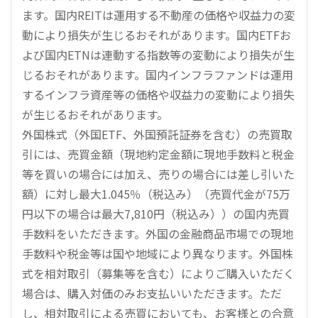
ます。国内REITは運用する不動産の価格や収益力の変
動により損失が生じるおそれがあります。国内ETFお
よび国内ETNは連動する指数等の変動により損失が生
じるおそれがあります。国内インフラファンドは運用
するインフラ資産等の価格や収益力の変動により損失
が生じるおそれがあります。
外国株式（外国ETF、外国預託証券を含む）の売買取
引には、売買金額（現地約定金額に現地手数料と税金
等を買いの場合には加え、売りの場合には差し引いた
額）に対し最大1.045％（税込み）（売買代金が75万
円以下の場合は最大7,810円（税込み））の国内売買
手数料をいただきます。外国の金融商品市場での現地
手数料や税金等は国や地域により異なります。外国株
式を相対取引（募集等を含む）によりご購入いただく
場合は、購入対価のみお支払いいただきます。ただ
し、相対取引による売買においても、お客様との合意