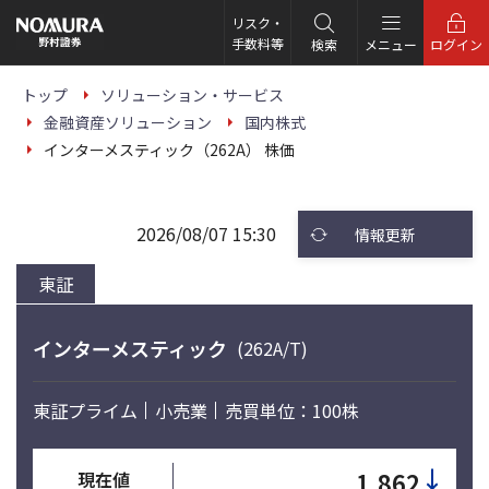
こ
の
リスク・
ペ
手数料等
検索
メニュー
ログイン
ー
ジ
の
トップ
ソリューション・サービス
本
金融資産ソリューション
国内株式
文
へ
インターメスティック（262A） 株価
2026/08/07 15:30
情報更新
東証
インターメスティック
(262A/T)
東証プライム
小売業
売買単位：100株
↓
1,862
現在値