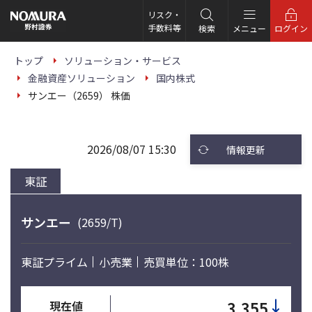
こ
の
リスク・
ペ
手数料等
検索
メニュー
ログイン
ー
ジ
の
トップ
ソリューション・サービス
本
金融資産ソリューション
国内株式
文
へ
サンエー（2659） 株価
2026/08/07 15:30
情報更新
東証
サンエー
(2659/T)
東証プライム
小売業
売買単位：100株
↓
3,355
現在値