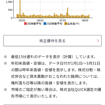
1,000
500
0
05/01
06/01
07/01
08/03
5日移動平均
25日移動平均
出来高(千)
3,600
3,500
3,400
株主優待を見る
3,000
3,200
2,500
3,000
最低15分遅れのデータを表示（計算）しています。
2,000
2,800
年初来高値・安値は、データ日付が1月1日～3月31日
2,600
1,500
の間は昨年来高値・安値を表示します。株式分割・株
800
600
式併合など資本異動がおこなわれた銘柄については、
600
400
権利落ち日等以降の高値・安値を表示します。
400
200
市場のご指定が無い場合は、株式会社QUICK選定の優
200
先市場にて表示いたします。
0
0
25/04
21/01
25/06
22/01
25/08
25/10
23/01
25/12
24/01
26/02
25/01
26/04
26/06
26/01
26/08
5ヶ月移動平均
13週移動平均
25ヶ月移動平均
26週移動平均
出来高(千)
出来高(千)