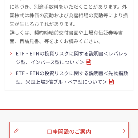
に基づき、別途手数料をいただくことがあります。外
国株式は株価の変動および為替相場の変動等により損
失が生じるおそれがあります。
詳しくは、契約締結前交付書面や上場有価証券等書
面、目論見書、等をよくお読みください。
ETF・ETNの投資リスクに関する説明書＜レバレッ
ジ型、インバース型について＞
ETF・ETNの投資リスクに関する説明書＜先物指数
型、米国上場3倍ブル・ベア型について＞
こ
の
ペ
ー
口座開設のご案内
ジ
の