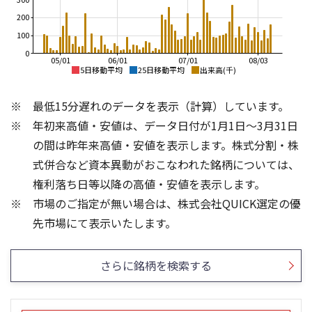
200
100
0
05/01
06/01
07/01
08/03
5日移動平均
25日移動平均
出来高(千)
200
250
最低15分遅れのデータを表示（計算）しています。
180
200
年初来高値・安値は、データ日付が1月1日～3月31日
160
の間は昨年来高値・安値を表示します。株式分割・株
150
140
式併合など資本異動がおこなわれた銘柄については、
100
権利落ち日等以降の高値・安値を表示します。
120
市場のご指定が無い場合は、株式会社QUICK選定の優
100
50
4
1,500
先市場にて表示いたします。
3
1,000
2
500
さらに銘柄を検索する
1
0
0
25/04
21/01
25/06
25/08
22/01
25/10
23/01
25/12
24/01
26/02
25/01
26/04
26/06
26/01
26/08
13週移動平均
5ヶ月移動平均
26週移動平均
25ヶ月移動平均
出来高(百万)
出来高(千)