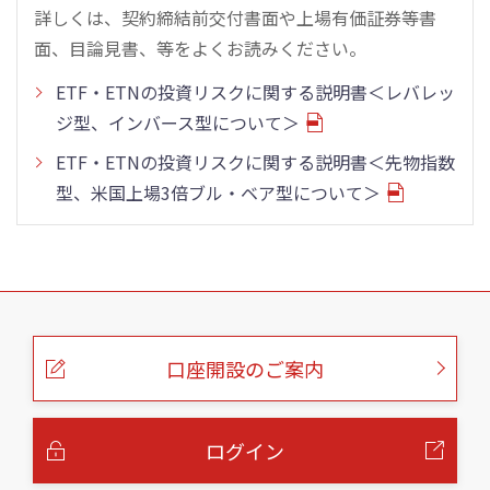
詳しくは、契約締結前交付書面や上場有価証券等書
面、目論見書、等をよくお読みください。
ETF・ETNの投資リスクに関する説明書＜レバレッ
ジ型、インバース型について＞
ETF・ETNの投資リスクに関する説明書＜先物指数
型、米国上場3倍ブル・ベア型について＞
こ
の
ペ
ー
口座開設のご案内
ジ
の
本
文
へ
ログイン