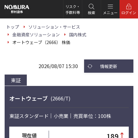
こ
の
リスク・
ペ
手数料等
検索
メニュー
ログイン
ー
ジ
の
トップ
ソリューション・サービス
本
金融資産ソリューション
国内株式
文
へ
オートウェーブ（2666） 株価
2026/08/07 15:30
情報更新
東証
オートウェーブ
(2666/T)
東証スタンダード
小売業
売買単位：100株
↑
189
現在値