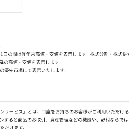
。
31日の間は昨年来高値・安値を表示します。株式分割・株式併
降の高値・安値を表示します。
8
10
定の優先市場にて表示いたします。
6
4
5
2
0
0
25/04
21/01
25/06
22/01
25/08
25/10
23/01
25/12
24/01
26/02
25/01
26/04
2
5ヶ月移動平均
13週移動平均
26週移動平均
25ヶ月移動平均
出来高(千)
出来高(千)
ンサービス」とは、口座をお持ちのお客様がご利用いただける
ンすると商品のお取引、資産管理などの機能や、野村ならでは
ただけます。