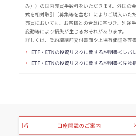
み））の国内売買手数料をいただきます。外国の
式を相対取引（募集等を含む）によりご購入いた
売買においても、お客様との合意に基づき、別途
変動等により損失が生じるおそれがあります。
詳しくは、契約締結前交付書面や上場有価証券等
ETF・ETNの投資リスクに関する説明書＜レ
ETF・ETNの投資リスクに関する説明書＜先
こ
の
ペ
ー
口座開設のご案内
ジ
の
本