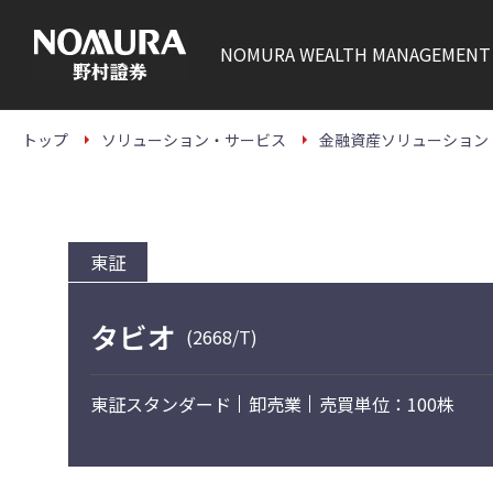
こ
の
ペ
NOMURA
WEALTH MANAGEMENT
ー
ジ
の
本
文
トップ
ソリューション・サービス
金融資産ソリューション
へ
東証
タビオ
(2668/T)
東証スタンダード
卸売業
売買単位：100株