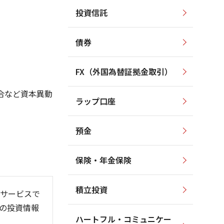
投資信託
1,350
1,400
1,300
1,300
債券
1,250
1,200
1,200
1,100
FX（外国為替証拠金取引）
1,150
1,000
1,100
合など資本異動
ラップ口座
1,050
900
預金
保険・年金保険
6/06
26/01
26/08
積立投資
サービスで
の投資情報
ハートフル・コミュニケー