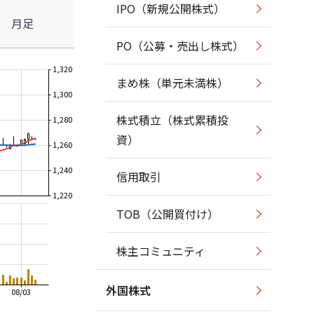
IPO（新規公開株式）
月足
PO（公募・売出し株式）
1,320
まめ株（単元未満株）
1,300
株式積立（株式累積投
1,280
資）
1,260
1,240
信用取引
1,220
TOB（公開買付け）
株主コミュニティ
外国株式
08/03