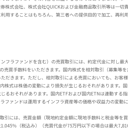
券株式会社、株式会社QUICKおよび金融商品取引所等は一切
に利用することはもちろん、第三者への提供目的で加工、再利
内インフラファンドを含む）の売買取引には、約定代金に対し最大1
））の売買手数料をいただきます。国内株式を相対取引（募集等
いただきます。ただし、相対取引による売買においても、お客
内株式は株価の変動により損失が生じるおそれがあります。国内
じるおそれがあります。国内ETFおよび国内ETNは連動する
フラファンドは運用するインフラ資産等の価格や収益力の変動
買取引には、売買金額（現地約定金額に現地手数料と税金等を
045％（税込み）（売買代金が75万円以下の場合は最大7,81