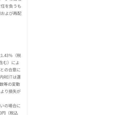
責任を負うも
用および再配
.43％（税
を含む）によ
様との合意に
REITは運
指数等の変動
により損失が
買いの場合に
0円（税込