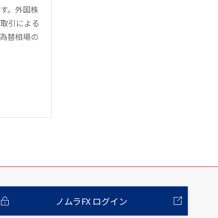
す。外国株
対取引による
為替相場の
ノムラFX ログイン