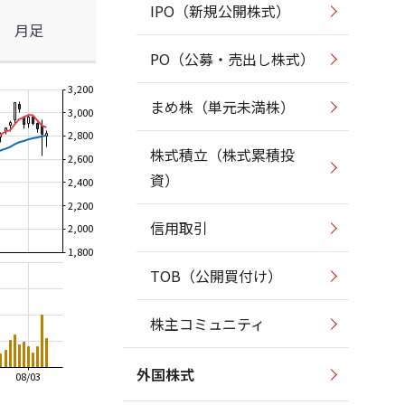
IPO（新規公開株式）
月足
PO（公募・売出し株式）
3,200
まめ株（単元未満株）
3,000
2,800
株式積立（株式累積投
2,600
資）
2,400
2,200
信用取引
2,000
1,800
TOB（公開買付け）
株主コミュニティ
外国株式
08/03