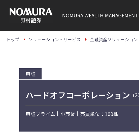
こ
の
ペ
NOMURA
WEALTH MANAGEMENT
ー
ジ
の
本
文
トップ
ソリューション・サービス
金融資産ソリューション
へ
東証
ハードオフコーポレーション
(2
東証プライム
小売業
売買単位：100株