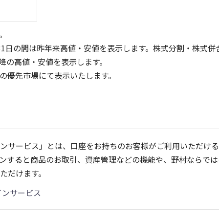
。
31日の間は昨年来高値・安値を表示します。株式分割・株式併
降の高値・安値を表示します。
定の優先市場にて表示いたします。
200
300
150
200
100
ンサービス」とは、口座をお持ちのお客様がご利用いただける
100
50
ンすると商品のお取引、資産管理などの機能や、野村ならでは
0
0
25/04
21/01
25/06
22/01
25/08
25/10
23/01
25/12
24/01
26/02
25/01
26/04
2
ただけます。
5ヶ月移動平均
13週移動平均
25ヶ月移動平均
26週移動平均
出来高(千)
出来高(千)
インサービス