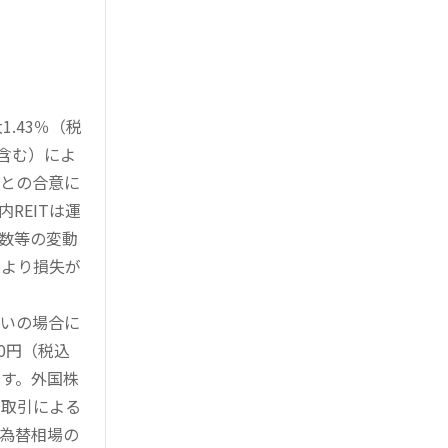
.43％（税
を含む）によ
様との合意に
REITは運
指数等の変動
により損失が
買いの場合に
0円（税込
す。外国株
対取引による
為替相場の