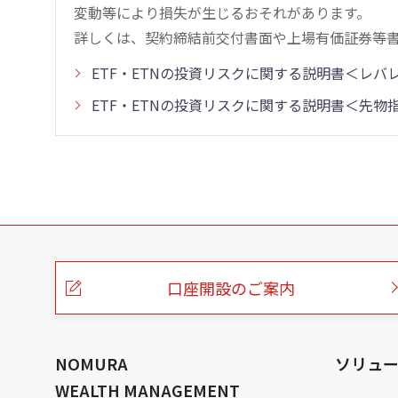
変動等により損失が生じるおそれがあります。
詳しくは、契約締結前交付書面や上場有価証券等
ETF・ETNの投資リスクに関する説明書＜レ
ETF・ETNの投資リスクに関する説明書＜先
こ
の
ペ
ー
口座開設のご案内
ジ
の
本
文
へ
NOMURA
ソリュ
WEALTH MANAGEMENT