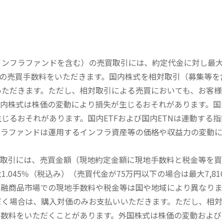
内インフラファンドを含む）の売買取引には、約定代金に対し最大1
））の売買手数料をいただきます。国内株式を相対取引（募集等
いただきます。ただし、相対取引による売買においても、お客
内株式は株価の変動により損失が生じるおそれがあります。国内
じるおそれがあります。国内ETFおよび国内ETNは連動する
フラファンドは運用するインフラ資産等の価格や収益力の変動
買取引には、売買金額（現地約定金額に現地手数料と税金等を
045％（税込み）（売買代金が75万円以下の場合は最大7,81
金融商品市場での現地手数料や税金等は国や地域により異なりま
だく場合は、購入対価のみお支払いいただきます。ただし、相
手数料をいただくことがあります。外国株式は株価の変動および