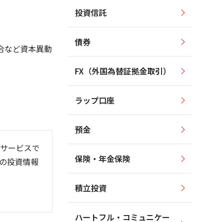
投資信託
3,500
3,500
3,000
3,000
債券
2,500
合など資本異動
2,500
2,000
FX（外国為替証拠金取引）
1,500
2,000
1,000
ラップ口座
1,500
500
預金
サービスで
保険・年金保険
の投資情報
6/06
26/01
26/08
積立投資
ハートフル・コミュニケー