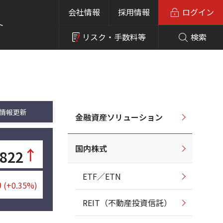
会社情報
採用情報
ログイン
ト
リスク・
手数料等
検索
情報更新
金融資産ソリューション
国内株式
↑
,822
ETF／ETN
0
(+0.35%)
REIT（不動産投資信託）