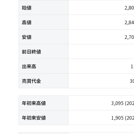
始値
2,8
高値
2,8
安値
2,7
前日終値
出来高
1
売買代金
3
年初来高値
3,095
(20
年初来安値
1,905
(20