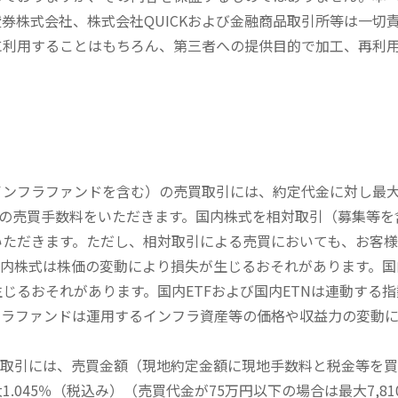
券株式会社、株式会社QUICKおよび金融商品取引所等は一切
に利用することはもちろん、第三者への提供目的で加工、再利
内インフラファンドを含む）の売買取引には、約定代金に対し最大1
））の売買手数料をいただきます。国内株式を相対取引（募集等
いただきます。ただし、相対取引による売買においても、お客
内株式は株価の変動により損失が生じるおそれがあります。国内
じるおそれがあります。国内ETFおよび国内ETNは連動する
フラファンドは運用するインフラ資産等の価格や収益力の変動
買取引には、売買金額（現地約定金額に現地手数料と税金等を
045％（税込み）（売買代金が75万円以下の場合は最大7,81