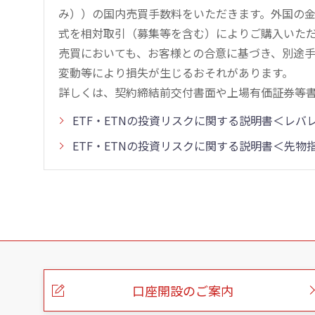
み））の国内売買手数料をいただきます。外国の
式を相対取引（募集等を含む）によりご購入いた
売買においても、お客様との合意に基づき、別途
変動等により損失が生じるおそれがあります。
詳しくは、契約締結前交付書面や上場有価証券等
ETF・ETNの投資リスクに関する説明書＜レ
ETF・ETNの投資リスクに関する説明書＜先
こ
の
ペ
ー
口座開設のご案内
ジ
の
本