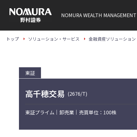
こ
の
ペ
NOMURA
WEALTH MANAGEMENT
ー
ジ
の
本
文
トップ
ソリューション・サービス
金融資産ソリューション
へ
東証
高千穂交易
(2676/T)
東証プライム
卸売業
売買単位：100株