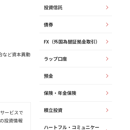
投資信託
2,300
2,500
2,200
2,000
2,100
債券
2,000
1,500
1,900
1,000
1,800
FX（外国為替証拠金取引）
1,700
500
合など資本異動
1,600
ラップ口座
1,500
0
預金
保険・年金保険
6/06
26/01
26/08
積立投資
サービスで
の投資情報
ハートフル・コミュニケー