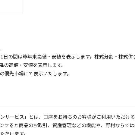
。
31日の間は昨年来高値・安値を表示します。株式分割・株式併
降の高値・安値を表示します。
100
150
定の優先市場にて表示いたします。
100
50
50
0
0
25/04
21/01
25/06
22/01
25/08
25/10
23/01
25/12
24/01
26/02
25/01
26/04
2
5ヶ月移動平均
13週移動平均
25ヶ月移動平均
26週移動平均
出来高(千)
出来高(千)
ンサービス」とは、口座をお持ちのお客様がご利用いただける
ンすると商品のお取引、資産管理などの機能や、野村ならでは
ただけます。