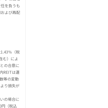
責任を負うも
用および再配
.43％（税
を含む）によ
様との合意に
REITは運
指数等の変動
により損失が
買いの場合に
0円（税込