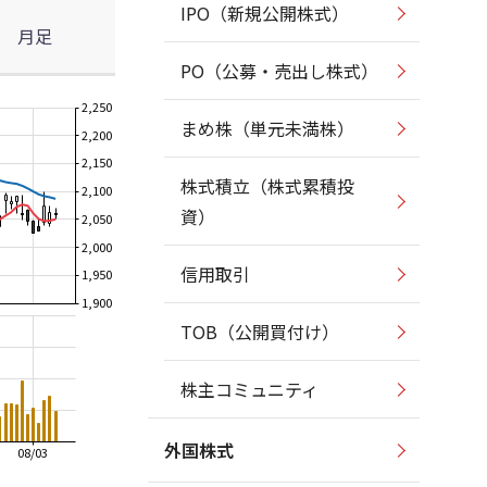
IPO（新規公開株式）
月足
PO（公募・売出し株式）
2,250
まめ株（単元未満株）
2,200
2,150
株式積立（株式累積投
2,100
資）
2,050
2,000
信用取引
1,950
1,900
TOB（公開買付け）
株主コミュニティ
外国株式
08/03