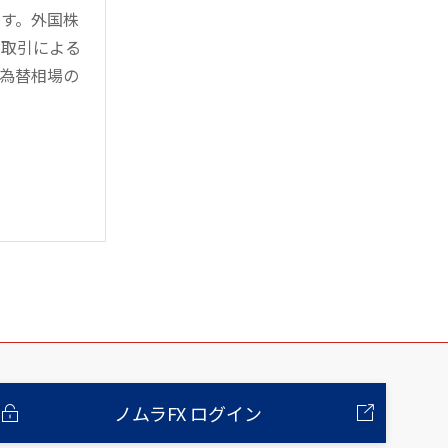
す。外国株
対取引による
為替相場の
ノムラFX ログイン