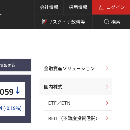
会社情報
採用情報
ログイン
ト
リスク・
手数料等
検索
情報更新
金融資産ソリューション
国内株式
↓
,059
ETF／ETN
4
(-0.19%)
REIT（不動産投資信託）