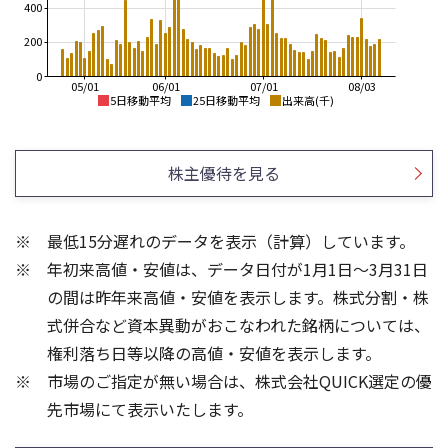
400
200
0
05/01
06/01
07/01
08/03
5日移動平均
25日移動平均
出来高(千)
3,800
4,500
3,600
4,000
株主優待を見る
3,400
3,500
3,200
3,000
3,000
2,500
最低15分遅れのデータを表示（計算）しています。
2,800
2,000
年初来高値・安値は、データ日付が1月1日～3月31日
2,600
1,500
2,400
1,000
の間は昨年来高値・安値を表示します。株式分割・株
600
600
式併合など資本異動がおこなわれた銘柄については、
400
400
権利落ち日等以降の高値・安値を表示します。
200
200
市場のご指定が無い場合は、株式会社QUICK選定の優
先市場にて表示いたします。
0
0
25/04
21/01
25/06
22/01
25/08
25/10
23/01
25/12
24/01
26/02
25/01
26/04
26/06
26/01
26/08
5ヶ月移動平均
13週移動平均
25ヶ月移動平均
26週移動平均
出来高(千)
出来高(千)