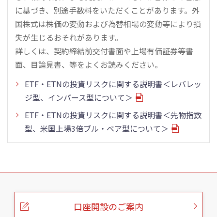
に基づき、別途手数料をいただくことがあります。外
国株式は株価の変動および為替相場の変動等により損
失が生じるおそれがあります。
詳しくは、契約締結前交付書面や上場有価証券等書
面、目論見書、等をよくお読みください。
ETF・ETNの投資リスクに関する説明書＜レバレッ
ジ型、インバース型について＞
ETF・ETNの投資リスクに関する説明書＜先物指数
型、米国上場3倍ブル・ベア型について＞
こ
の
ペ
ー
口座開設のご案内
ジ
の