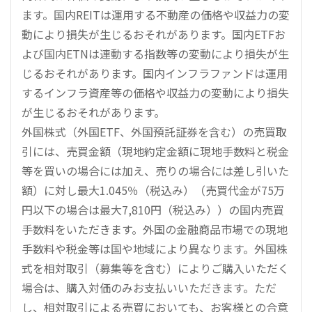
ます。国内REITは運用する不動産の価格や収益力の変
動により損失が生じるおそれがあります。国内ETFお
よび国内ETNは連動する指数等の変動により損失が生
じるおそれがあります。国内インフラファンドは運用
するインフラ資産等の価格や収益力の変動により損失
が生じるおそれがあります。
外国株式（外国ETF、外国預託証券を含む）の売買取
引には、売買金額（現地約定金額に現地手数料と税金
等を買いの場合には加え、売りの場合には差し引いた
額）に対し最大1.045％（税込み）（売買代金が75万
円以下の場合は最大7,810円（税込み））の国内売買
手数料をいただきます。外国の金融商品市場での現地
手数料や税金等は国や地域により異なります。外国株
式を相対取引（募集等を含む）によりご購入いただく
場合は、購入対価のみお支払いいただきます。ただ
し、相対取引による売買においても、お客様との合意