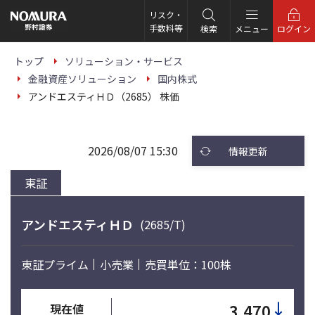
こ
の
リスク・
ペ
手数料等
検索
メニュー
ログイン
ー
ジ
の
トップ
ソリューション・サービス
本
金融資産ソリューション
国内株式
文
へ
アンドエスティＨＤ（2685） 株価
2026/08/07 15:30
情報更新
東証
アンドエスティＨＤ
(2685/T)
東証プライム
小売業
売買単位：100株
↓
3,470
現在値