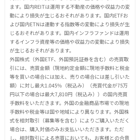
ます。国内REITは運用する不動産の価格や収益力の変
動により損失が生じるおそれがあります。国内ETFお
よび国内ETNは連動する指数等の変動により損失が生
じるおそれがあります。国内インフラファンドは運用
するインフラ資産等の価格や収益力の変動により損失
が生じるおそれがあります。
外国株式（外国ETF、外国預託証券を含む）の売買取
引には、売買金額（現地約定金額に現地手数料と税金
等を買いの場合には加え、売りの場合には差し引いた
額）に対し最大1.045％（税込み）（売買代金が75万
円以下の場合は最大7,810円（税込み））の国内売買
手数料をいただきます。外国の金融商品市場での現地
手数料や税金等は国や地域により異なります。外国株
式を相対取引（募集等を含む）によりご購入いただく
場合は、購入対価のみお支払いいただきます。ただ
し、相対取引による売買においても、お客様との合意