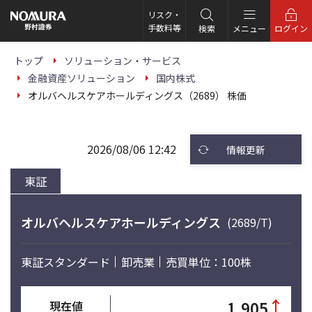
こ
の
リスク・
ペ
手数料等
検索
メニュー
ログイン
ー
ジ
の
トップ
ソリューション・サービス
本
金融資産ソリューション
国内株式
文
へ
オルバヘルスケアホールディングス（2689） 株価
2026/08/06 12:42
情報更新
東証
オルバヘルスケアホールディングス
(2689/T)
東証スタンダード
卸売業
売買単位：100株
↑
1,905
現在値