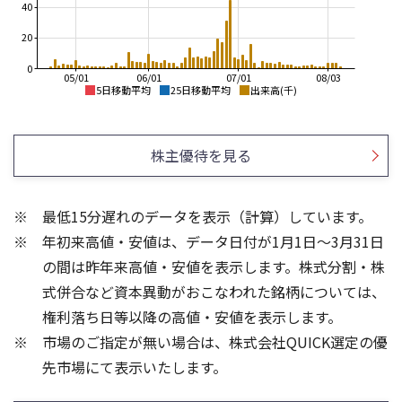
40
20
0
05/01
06/01
07/01
08/03
5日移動平均
25日移動平均
出来高(千)
2,300
2,400
2,200
2,200
株主優待を見る
2,100
2,000
2,000
1,800
最低15分遅れのデータを表示（計算）しています。
1,900
1,600
年初来高値・安値は、データ日付が1月1日～3月31日
1,800
1,400
1,700
1,200
の間は昨年来高値・安値を表示します。株式分割・株
30
30
式併合など資本異動がおこなわれた銘柄については、
20
20
権利落ち日等以降の高値・安値を表示します。
10
10
市場のご指定が無い場合は、株式会社QUICK選定の優
先市場にて表示いたします。
0
0
25/04
21/01
25/06
22/01
25/08
25/10
23/01
25/12
24/01
26/02
25/01
26/04
26/06
26/01
26/08
5ヶ月移動平均
13週移動平均
25ヶ月移動平均
26週移動平均
出来高(千)
出来高(千)