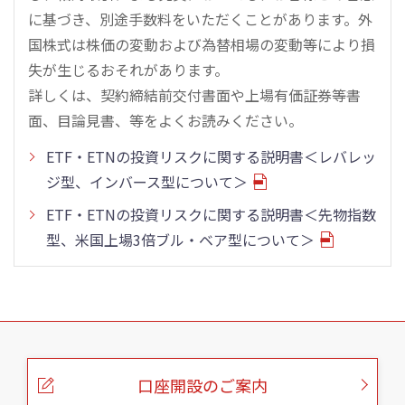
に基づき、別途手数料をいただくことがあります。外
国株式は株価の変動および為替相場の変動等により損
失が生じるおそれがあります。
詳しくは、契約締結前交付書面や上場有価証券等書
面、目論見書、等をよくお読みください。
ETF・ETNの投資リスクに関する説明書＜レバレッ
ジ型、インバース型について＞
ETF・ETNの投資リスクに関する説明書＜先物指数
型、米国上場3倍ブル・ベア型について＞
こ
の
ペ
ー
口座開設のご案内
ジ
の