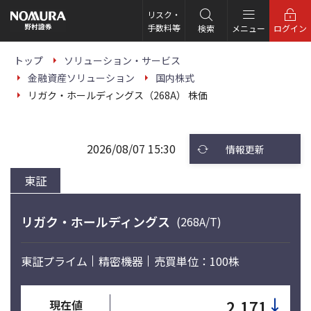
こ
の
リスク・
ペ
手数料等
検索
メニュー
ログイン
ー
ジ
の
トップ
ソリューション・サービス
本
金融資産ソリューション
国内株式
文
へ
リガク・ホールディングス（268A） 株価
2026/08/07 15:30
情報更新
東証
リガク・ホールディングス
(268A/T)
東証プライム
精密機器
売買単位：100株
↓
2,171
現在値