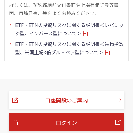
詳しくは、契約締結前交付書面や上場有価証券等書
面、目論見書、等をよくお読みください。
ETF・ETNの投資リスクに関する説明書＜レバレッ
ジ型、インバース型について＞
ETF・ETNの投資リスクに関する説明書＜先物指数
型、米国上場3倍ブル・ベア型について＞
こ
の
ペ
ー
口座開設のご案内
ジ
の
本
文
へ
ログイン