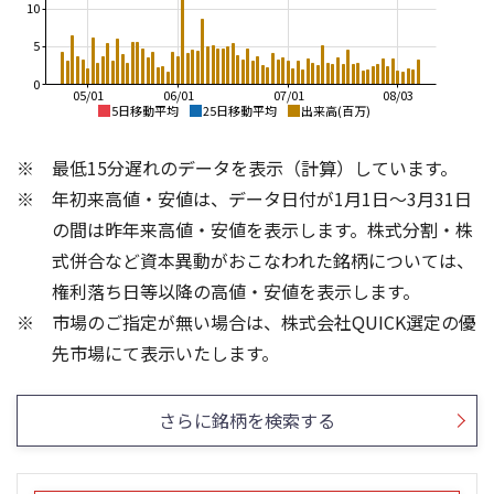
10
5
0
05/01
06/01
07/01
08/03
5日移動平均
25日移動平均
出来高(百万)
3,500
3,500
最低15分遅れのデータを表示（計算）しています。
3,000
3,000
年初来高値・安値は、データ日付が1月1日～3月31日
2,500
2,500
の間は昨年来高値・安値を表示します。株式分割・株
2,000
2,000
式併合など資本異動がおこなわれた銘柄については、
1,500
1,500
権利落ち日等以降の高値・安値を表示します。
1,000
1,000
市場のご指定が無い場合は、株式会社QUICK選定の優
500
500
8
15
先市場にて表示いたします。
6
10
4
5
さらに銘柄を検索する
2
0
0
25/04
25/06
25/08
25/10
25/12
26/02
25/01
26/04
26/06
26/01
26/08
5ヶ月移動平均
13週移動平均
26週移動平均
25ヶ月移動平均
出来高(百万)
出来高(百万)