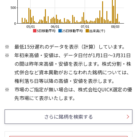
500
0
05/01
06/01
07/01
08/03
5日移動平均
25日移動平均
出来高(千)
350
600
最低15分遅れのデータを表示（計算）しています。
300
500
年初来高値・安値は、データ日付が1月1日～3月31日
250
400
の間は昨年来高値・安値を表示します。株式分割・株
200
300
式併合など資本異動がおこなわれた銘柄については、
権利落ち日等以降の高値・安値を表示します。
150
200
市場のご指定が無い場合は、株式会社QUICK選定の優
100
100
3
3
先市場にて表示いたします。
2
2
1
1
さらに銘柄を検索する
0
0
25/04
21/01
25/06
22/01
25/08
25/10
23/01
25/12
24/01
26/02
25/01
26/04
26/06
26/01
26/08
5ヶ月移動平均
13週移動平均
25ヶ月移動平均
26週移動平均
出来高(百万)
出来高(百万)