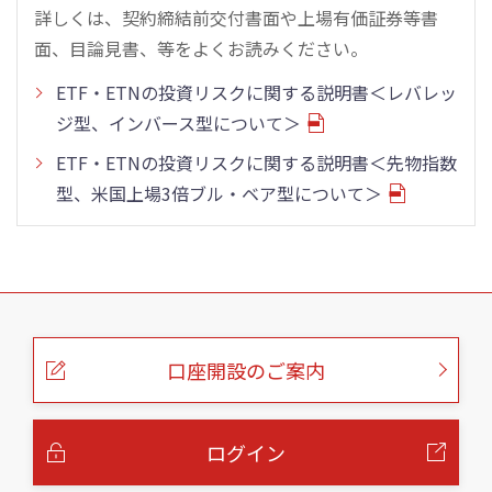
詳しくは、契約締結前交付書面や上場有価証券等書
面、目論見書、等をよくお読みください。
ETF・ETNの投資リスクに関する説明書＜レバレッ
ジ型、インバース型について＞
ETF・ETNの投資リスクに関する説明書＜先物指数
型、米国上場3倍ブル・ベア型について＞
こ
の
ペ
ー
口座開設のご案内
ジ
の
本
文
へ
ログイン