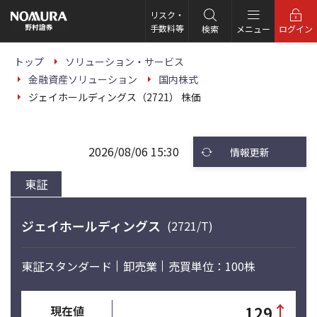
こ
の
リスク・
ペ
手数料等
検索
メニュー
ログイン
ー
ジ
の
トップ
ソリューション・サービス
本
金融資産ソリューション
国内株式
文
へ
ジェイホールディングス（2721） 株価
2026/08/06 15:30
情報更新
東証
ジェイホールディングス
(2721/T)
東証スタンダード
卸売業
売買単位：100株
↑
129
現在値