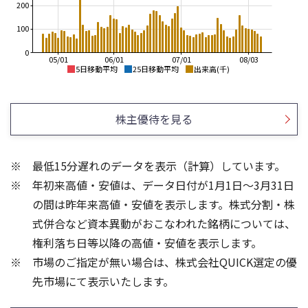
200
100
0
05/01
06/01
07/01
08/03
5日移動平均
25日移動平均
出来高(千)
3,400
4,000
3,200
3,500
株主優待を見る
3,000
3,000
2,800
2,500
最低15分遅れのデータを表示（計算）しています。
2,600
2,000
年初来高値・安値は、データ日付が1月1日～3月31日
2,400
2,200
1,500
の間は昨年来高値・安値を表示します。株式分割・株
300
150
式併合など資本異動がおこなわれた銘柄については、
200
100
権利落ち日等以降の高値・安値を表示します。
100
50
市場のご指定が無い場合は、株式会社QUICK選定の優
先市場にて表示いたします。
0
0
25/04
21/01
25/06
22/01
25/08
25/10
23/01
25/12
24/01
26/02
25/01
26/04
26/06
26/01
26/08
5ヶ月移動平均
13週移動平均
25ヶ月移動平均
26週移動平均
出来高(千)
出来高(千)