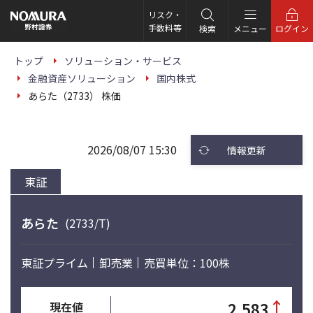
こ
の
リスク・
ペ
手数料等
検索
メニュー
ログイン
ー
ジ
の
トップ
ソリューション・サービス
本
金融資産ソリューション
国内株式
文
へ
あらた（2733） 株価
2026/08/07 15:30
情報更新
東証
あらた
(2733/T)
東証プライム
卸売業
売買単位：100株
↑
2,583
現在値