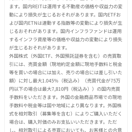
ます。国内REITは運用する不動産の価格や収益力の変
動により損失が生じるおそれがあります。国内ETFお
よび国内ETNは連動する指数等の変動により損失が生
じるおそれがあります。国内インフラファンドは運用
するインフラ資産等の価格や収益力の変動により損失
が生じるおそれがあります。
外国株式（外国ETF、外国預託証券を含む）の売買取
引には、売買金額（現地約定金額に現地手数料と税金
等を買いの場合には加え、売りの場合には差し引いた
額）に対し最大1.045％（税込み）（売買代金が75万
円以下の場合は最大7,810円（税込み））の国内売買
手数料をいただきます。外国の金融商品市場での現地
手数料や税金等は国や地域により異なります。外国株
式を相対取引（募集等を含む）によりご購入いただく
場合は、購入対価のみお支払いいただきます。ただ
し、相対取引による売買においても、お客様との合意