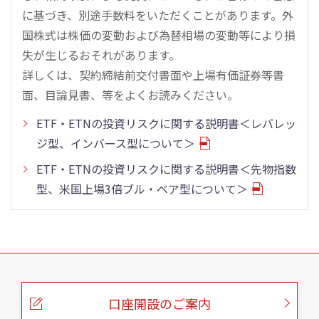
に基づき、別途手数料をいただくことがあります。外
国株式は株価の変動および為替相場の変動等により損
失が生じるおそれがあります。
詳しくは、契約締結前交付書面や上場有価証券等書
面、目論見書、等をよくお読みください。
ETF・ETNの投資リスクに関する説明書＜レバレッ
ジ型、インバース型について＞
ETF・ETNの投資リスクに関する説明書＜先物指数
型、米国上場3倍ブル・ベア型について＞
こ
の
ペ
ー
口座開設のご案内
ジ
の