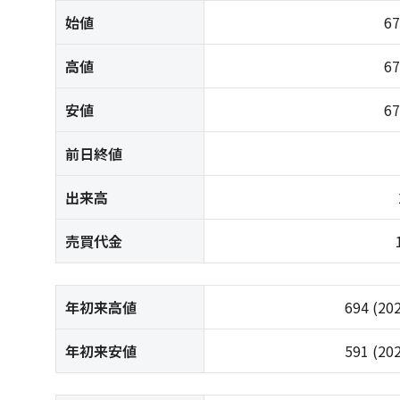
始値
6
高値
6
安値
6
前日終値
出来高
売買代金
年初来高値
694
(20
年初来安値
591
(20