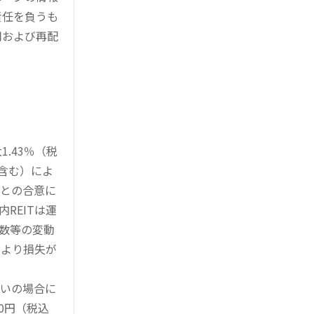
責任を負うも
用および再配
.43％（税
を含む）によ
様との合意に
REITは運
指数等の変動
により損失が
買いの場合に
0円（税込