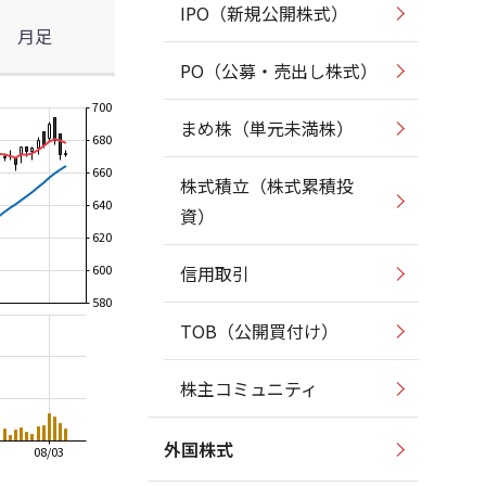
IPO（新規公開株式）
月足
PO（公募・売出し株式）
700
まめ株（単元未満株）
680
660
株式積立（株式累積投
640
資）
620
600
信用取引
580
TOB（公開買付け）
株主コミュニティ
外国株式
08/03