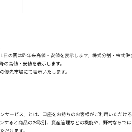
。
31日の間は昨年来高値・安値を表示します。株式分割・株式併
降の高値・安値を表示します。
300
200
定の優先市場にて表示いたします。
150
200
100
100
50
0
0
25/04
21/01
25/06
22/01
25/08
23/01
25/10
25/12
24/01
26/02
25/01
26/04
5ヶ月移動平均
13週移動平均
25ヶ月移動平均
26週移動平均
出来高(千)
出来高(千)
ンサービス」とは、口座をお持ちのお客様がご利用いただける
ンすると商品のお取引、資産管理などの機能や、野村ならでは
ただけます。