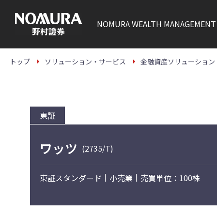
こ
の
ペ
NOMURA
WEALTH MANAGEMENT
ー
ジ
の
本
文
トップ
ソリューション・サービス
金融資産ソリューション
へ
東証
ワッツ
(2735/T)
東証スタンダード
小売業
売買単位：100株