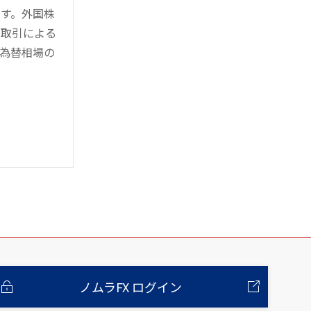
す。外国株
対取引による
為替相場の
ノムラFX ログイン