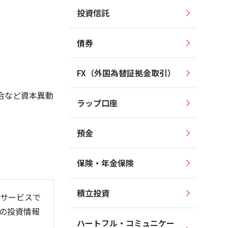
投資信託
1,000
800
750
900
債券
700
800
650
700
FX（外国為替証拠金取引）
600
600
合など資本異動
ラップ口座
550
500
預金
保険・年金保険
26/06
26/01
26/08
積立投資
サービスで
の投資情報
ハートフル・コミュニケー