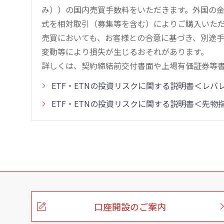
み））の国内売買手数料をいただきます。外国の
式を相対取引（募集等を含む）によりご購入いた
売買においても、お客様との合意に基づき、別途
変動等により損失が生じるおそれがあります。
詳しくは、契約締結前交付書面や上場有価証券等
ETF・ETNの投資リスクに関する説明書＜レ
ETF・ETNの投資リスクに関する説明書＜先
こ
の
ペ
ー
口座開設のご案内
ジ
の
本