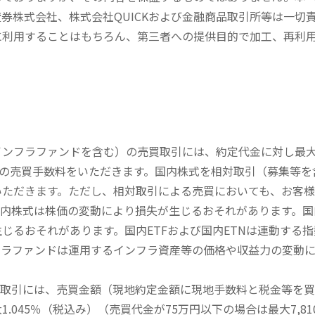
券株式会社、株式会社QUICKおよび金融商品取引所等は一切
に利用することはもちろん、第三者への提供目的で加工、再利
内インフラファンドを含む）の売買取引には、約定代金に対し最大1
））の売買手数料をいただきます。国内株式を相対取引（募集等
いただきます。ただし、相対取引による売買においても、お客
内株式は株価の変動により損失が生じるおそれがあります。国内
じるおそれがあります。国内ETFおよび国内ETNは連動する
フラファンドは運用するインフラ資産等の価格や収益力の変動
買取引には、売買金額（現地約定金額に現地手数料と税金等を
045％（税込み）（売買代金が75万円以下の場合は最大7,81