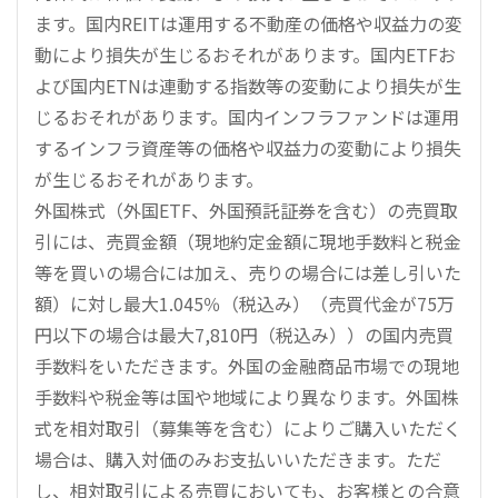
ます。国内REITは運用する不動産の価格や収益力の変
動により損失が生じるおそれがあります。国内ETFお
よび国内ETNは連動する指数等の変動により損失が生
じるおそれがあります。国内インフラファンドは運用
するインフラ資産等の価格や収益力の変動により損失
が生じるおそれがあります。
外国株式（外国ETF、外国預託証券を含む）の売買取
引には、売買金額（現地約定金額に現地手数料と税金
等を買いの場合には加え、売りの場合には差し引いた
額）に対し最大1.045％（税込み）（売買代金が75万
円以下の場合は最大7,810円（税込み））の国内売買
手数料をいただきます。外国の金融商品市場での現地
手数料や税金等は国や地域により異なります。外国株
式を相対取引（募集等を含む）によりご購入いただく
場合は、購入対価のみお支払いいただきます。ただ
し、相対取引による売買においても、お客様との合意