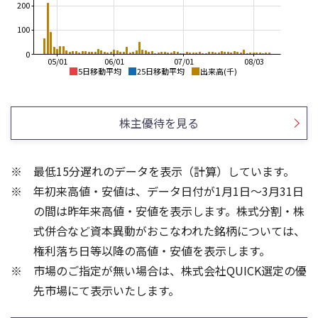
200
100
0
05/01
06/01
07/01
08/03
5日移動平均
25日移動平均
出来高(千)
4,200
4,500
4,000
4,000
株主優待を見る
3,500
3,800
3,000
3,600
最低15分遅れのデータを表示（計算）しています。
2,500
3,400
年初来高値・安値は、データ日付が1月1日～3月31日
2,000
3,200
1,500
の間は昨年来高値・安値を表示します。株式分割・株
100
60
式併合など資本異動がおこなわれた銘柄については、
40
権利落ち日等以降の高値・安値を表示します。
50
20
市場のご指定が無い場合は、株式会社QUICK選定の優
先市場にて表示いたします。
0
0
25/04
21/01
25/06
22/01
25/08
25/10
23/01
25/12
24/01
26/02
25/01
26/04
26/06
26/01
26/08
5ヶ月移動平均
13週移動平均
25ヶ月移動平均
26週移動平均
出来高(千)
出来高(千)