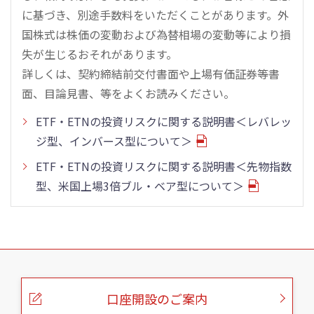
に基づき、別途手数料をいただくことがあります。外
国株式は株価の変動および為替相場の変動等により損
失が生じるおそれがあります。
詳しくは、契約締結前交付書面や上場有価証券等書
面、目論見書、等をよくお読みください。
ETF・ETNの投資リスクに関する説明書＜レバレッ
ジ型、インバース型について＞
ETF・ETNの投資リスクに関する説明書＜先物指数
型、米国上場3倍ブル・ベア型について＞
こ
の
ペ
ー
口座開設のご案内
ジ
の