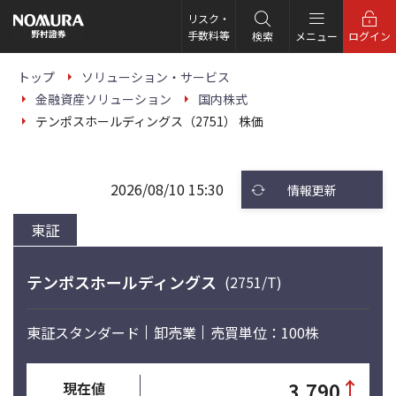
こ
の
リスク・
ペ
手数料等
検索
メニュー
ログイン
ー
ジ
の
トップ
ソリューション・サービス
本
金融資産ソリューション
国内株式
文
へ
テンポスホールディングス（2751） 株価
2026/08/10 15:30
情報更新
東証
テンポスホールディングス
(2751/T)
東証スタンダード
卸売業
売買単位：100株
↑
3,790
現在値