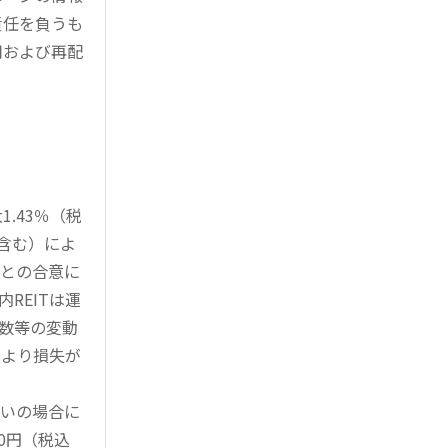
責任を負うも
用および再配
.43％（税
を含む）によ
様との合意に
REITは運
指数等の変動
により損失が
買いの場合に
0円（税込