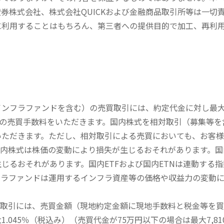
券株式会社、株式会社QUICKおよび金融商品取引所等は一切
に利用することはもちろん、第三者への提供目的で加工、再利
内インフラファンドを含む）の売買取引には、約定代金に対し最大1
））の売買手数料をいただきます。国内株式を相対取引（募集等
いただきます。ただし、相対取引による売買においても、お客
内株式は株価の変動により損失が生じるおそれがあります。国内
じるおそれがあります。国内ETFおよび国内ETNは連動する
フラファンドは運用するインフラ資産等の価格や収益力の変動
買取引には、売買金額（現地約定金額に現地手数料と税金等を
045％（税込み）（売買代金が75万円以下の場合は最大7,81