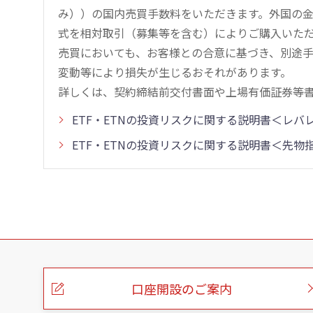
み））の国内売買手数料をいただきます。外国の
式を相対取引（募集等を含む）によりご購入いた
売買においても、お客様との合意に基づき、別途
変動等により損失が生じるおそれがあります。
詳しくは、契約締結前交付書面や上場有価証券等
ETF・ETNの投資リスクに関する説明書＜レ
ETF・ETNの投資リスクに関する説明書＜先
こ
の
ペ
ー
口座開設のご案内
ジ
の
本