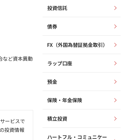
投資信託
1,300
1,600
1,250
1,500
債券
1,200
1,400
1,150
1,300
FX（外国為替証拠金取引）
1,100
1,200
1,050
1,100
合など資本異動
ラップ口座
1,000
1,000
預金
保険・年金保険
6/06
26/01
26/08
積立投資
サービスで
の投資情報
ハートフル・コミュニケー