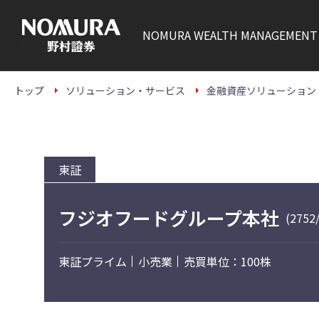
こ
の
ペ
NOMURA
WEALTH MANAGEMENT
ー
ジ
の
本
文
トップ
ソリューション・サービス
金融資産ソリューション
へ
東証
フジオフードグループ本社
(2752
東証プライム
小売業
売買単位：100株