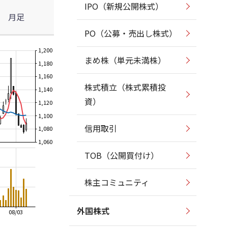
IPO（新規公開株式）
月足
PO（公募・売出し株式）
1,200
まめ株（単元未満株）
1,180
1,160
株式積立（株式累積投
1,140
資）
1,120
1,100
信用取引
1,080
1,060
TOB（公開買付け）
株主コミュニティ
外国株式
08/03