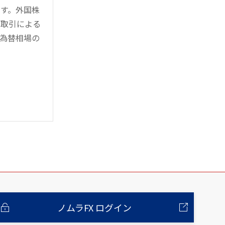
す。外国株
対取引による
為替相場の
ノムラFX ログイン