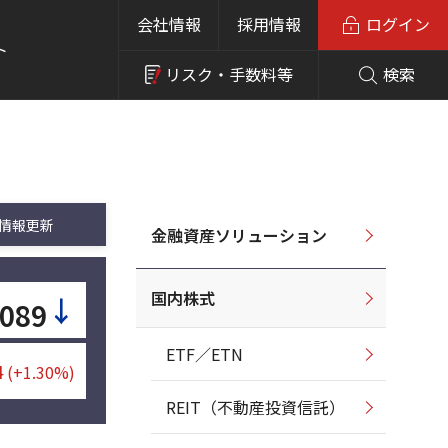
会社情報
採用情報
ログイン
ト
リスク・
手数料等
検索
情報更新
金融資産ソリューション
国内株式
↓
,089
ETF／ETN
4
(+1.30%)
REIT（不動産投資信託）