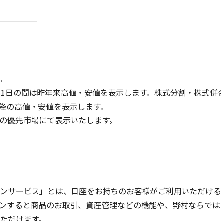
。
31日の間は昨年来高値・安値を表示します。株式分割・株式併
降の高値・安値を表示します。
600
600
定の優先市場にて表示いたします。
400
400
200
200
0
0
25/04
21/01
25/06
22/01
25/08
25/10
23/01
25/12
24/01
26/02
25/01
26/04
2
5ヶ月移動平均
13週移動平均
25ヶ月移動平均
26週移動平均
出来高(千)
出来高(千)
ンサービス」とは、口座をお持ちのお客様がご利用いただける
ンすると商品のお取引、資産管理などの機能や、野村ならでは
ただけます。