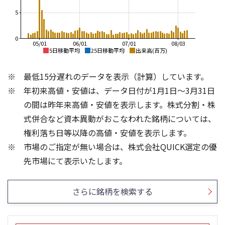
5
0
05/01
06/01
07/01
08/03
5日移動平均
25日移動平均
出来高(百万)
8,000
8,000
最低15分遅れのデータを表示（計算）しています。
7,000
7,000
年初来高値・安値は、データ日付が1月1日～3月31日
6,000
6,000
5,000
の間は昨年来高値・安値を表示します。株式分割・株
5,000
4,000
式併合など資本異動がおこなわれた銘柄については、
4,000
3,000
権利落ち日等以降の高値・安値を表示します。
3,000
2,000
市場のご指定が無い場合は、株式会社QUICK選定の優
2,000
1,000
6
4
先市場にて表示いたします。
3
4
2
2
さらに銘柄を検索する
1
0
0
25/04
21/01
25/06
22/01
25/08
25/10
23/01
25/12
24/01
26/02
25/01
26/04
26/06
26/01
26/08
5ヶ月移動平均
13週移動平均
25ヶ月移動平均
26週移動平均
出来高(百万)
出来高(百万)