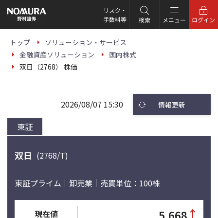
こ
の
リスク・
ペ
手数料等
検索
メニュー
ログイン
ー
ジ
の
トップ
ソリューション・サービス
本
金融資産ソリューション
国内株式
文
へ
双日（2768） 株価
2026/08/07 15:30
情報更新
東証
双日
(2768/T)
東証プライム
卸売業
売買単位：100株
↑
5,668
現在値