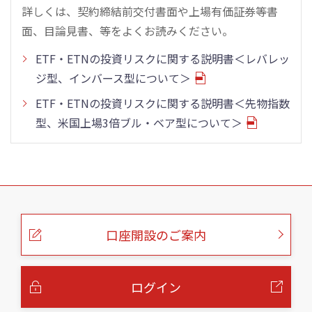
詳しくは、契約締結前交付書面や上場有価証券等書
面、目論見書、等をよくお読みください。
ETF・ETNの投資リスクに関する説明書＜レバレッ
ジ型、インバース型について＞
ETF・ETNの投資リスクに関する説明書＜先物指数
型、米国上場3倍ブル・ベア型について＞
こ
の
ペ
ー
口座開設のご案内
ジ
の
本
文
へ
ログイン