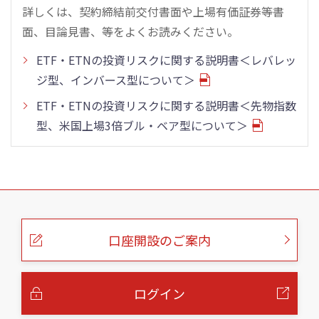
詳しくは、契約締結前交付書面や上場有価証券等書
面、目論見書、等をよくお読みください。
ETF・ETNの投資リスクに関する説明書＜レバレッ
ジ型、インバース型について＞
ETF・ETNの投資リスクに関する説明書＜先物指数
型、米国上場3倍ブル・ベア型について＞
こ
の
ペ
ー
口座開設のご案内
ジ
の
本
文
へ
ログイン