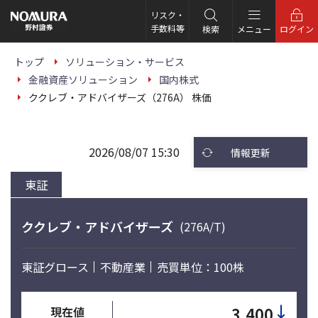
こ
の
リスク・
ペ
手数料等
検索
メニュー
ログイン
ー
ジ
の
トップ
ソリューション・サービス
本
金融資産ソリューション
国内株式
文
へ
ククレブ・アドバイザーズ（276A） 株価
2026/08/07 15:30
情報更新
東証
ククレブ・アドバイザーズ
(276A/T)
東証グロース
不動産業
売買単位：100株
↓
3,400
現在値