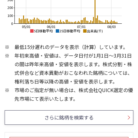
200
100
0
05/01
06/01
07/01
08/03
5日移動平均
25日移動平均
出来高(千)
10,000
9,000
最低15分遅れのデータを表示（計算）しています。
8,000
8,000
年初来高値・安値は、データ日付が1月1日～3月31日
7,000
6,000
6,000
の間は昨年来高値・安値を表示します。株式分割・株
5,000
4,000
式併合など資本異動がおこなわれた銘柄については、
4,000
権利落ち日等以降の高値・安値を表示します。
2,000
3,000
市場のご指定が無い場合は、株式会社QUICK選定の優
2,000
0
1,500
4
先市場にて表示いたします。
3
1,000
2
500
さらに銘柄を検索する
1
0
0
25/04
25/06
25/08
25/10
25/12
26/02
25/01
26/04
26/06
26/01
26/08
5ヶ月移動平均
13週移動平均
25ヶ月移動平均
26週移動平均
出来高(百万)
出来高(千)