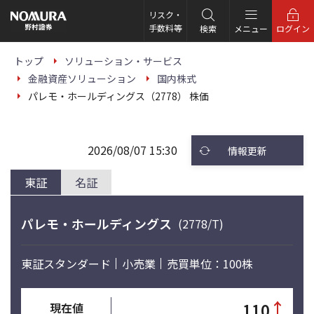
こ
の
リスク・
ペ
手数料等
検索
メニュー
ログイン
ー
ジ
の
トップ
ソリューション・サービス
本
金融資産ソリューション
国内株式
文
へ
パレモ・ホールディングス（2778） 株価
2026/08/07 15:30
情報更新
東証
名証
パレモ・ホールディングス
(2778/T)
東証スタンダード
小売業
売買単位：100株
↑
110
現在値