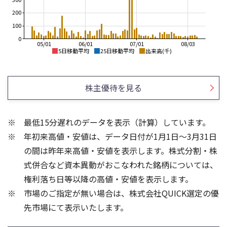
200
100
0
05/01
06/01
07/01
08/03
5日移動平均
25日移動平均
出来高(千)
220
350
200
300
株主優待を見る
180
250
160
200
最低15分遅れのデータを表示（計算）しています。
140
150
年初来高値・安値は、データ日付が1月1日～3月31日
120
100
100
の間は昨年来高値・安値を表示します。株式分割・株
6
6
式併合など資本異動がおこなわれた銘柄については、
4
4
権利落ち日等以降の高値・安値を表示します。
2
2
市場のご指定が無い場合は、株式会社QUICK選定の優
先市場にて表示いたします。
0
0
25/04
21/01
25/06
22/01
25/08
25/10
23/01
25/12
24/01
26/02
25/01
26/04
26/06
26/01
26/08
5ヶ月移動平均
13週移動平均
25ヶ月移動平均
26週移動平均
出来高(百万)
出来高(百万)