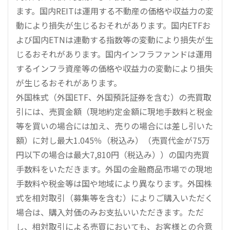
ます。国内REITは運用する不動産の価格や収益力の変
動により損失が生じるおそれがあります。国内ETFお
よび国内ETNは連動する指数等の変動により損失が生
じるおそれがあります。国内インフラファンドは運用
するインフラ資産等の価格や収益力の変動により損失
が生じるおそれがあります。
外国株式（外国ETF、外国預託証券を含む）の売買取
引には、売買金額（現地約定金額に現地手数料と税金
等を買いの場合には加え、売りの場合には差し引いた
額）に対し最大1.045％（税込み）（売買代金が75万
円以下の場合は最大7,810円（税込み））の国内売買
手数料をいただきます。外国の金融商品市場での現地
手数料や税金等は国や地域により異なります。外国株
式を相対取引（募集等を含む）によりご購入いただく
場合は、購入対価のみお支払いいただきます。ただ
し、相対取引による売買においても、お客様との合意