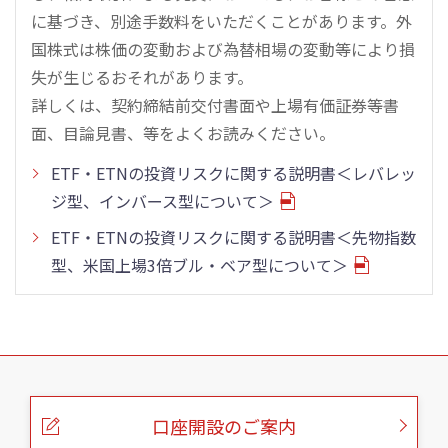
に基づき、別途手数料をいただくことがあります。外
国株式は株価の変動および為替相場の変動等により損
失が生じるおそれがあります。
詳しくは、契約締結前交付書面や上場有価証券等書
面、目論見書、等をよくお読みください。
ETF・ETNの投資リスクに関する説明書＜レバレッ
ジ型、インバース型について＞
ETF・ETNの投資リスクに関する説明書＜先物指数
型、米国上場3倍ブル・ベア型について＞
こ
の
ペ
ー
口座開設のご案内
ジ
の