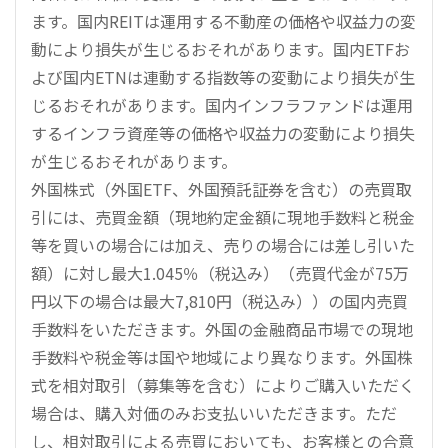
ます。国内REITは運用する不動産の価格や収益力の変
動により損失が生じるおそれがあります。国内ETFお
よび国内ETNは連動する指数等の変動により損失が生
じるおそれがあります。国内インフラファンドは運用
するインフラ資産等の価格や収益力の変動により損失
が生じるおそれがあります。
外国株式（外国ETF、外国預託証券を含む）の売買取
引には、売買金額（現地約定金額に現地手数料と税金
等を買いの場合には加え、売りの場合には差し引いた
額）に対し最大1.045％（税込み）（売買代金が75万
円以下の場合は最大7,810円（税込み））の国内売買
手数料をいただきます。外国の金融商品市場での現地
手数料や税金等は国や地域により異なります。外国株
式を相対取引（募集等を含む）によりご購入いただく
場合は、購入対価のみお支払いいただきます。ただ
し、相対取引による売買においても、お客様との合意