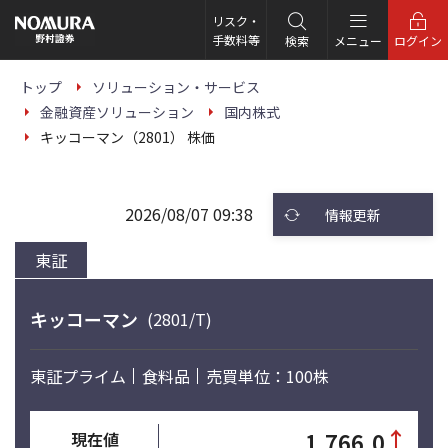
こ
の
リスク・
ペ
手数料等
検索
メニュー
ログイン
ー
ジ
の
トップ
ソリューション・サービス
本
金融資産ソリューション
国内株式
文
へ
キッコーマン（2801） 株価
2026/08/07 09:38
情報更新
東証
キッコーマン
(2801/T)
東証プライム
食料品
売買単位：100株
↑
1,766.0
現在値