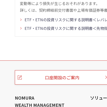
変動等により損失が生じるおそれがあります。
詳しくは、契約締結前交付書面や上場有価証券等
ETF・ETNの投資リスクに関する説明書＜レ
ETF・ETNの投資リスクに関する説明書＜先
こ
の
ペ
ー
口座開設のご案内
ジ
の
本
文
へ
NOMURA
ソリュ
WEALTH MANAGEMENT