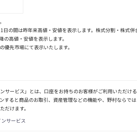
。
31日の間は昨年来高値・安値を表示します。株式分割・株式併
降の高値・安値を表示します。
定の優先市場にて表示いたします。
60
60
40
40
ンサービス」とは、口座をお持ちのお客様がご利用いただける
20
20
ンすると商品のお取引、資産管理などの機能や、野村ならでは
0
0
25/04
25/06
25/08
25/10
25/12
26/02
25/01
26/04
26/0
26
ただけます。
5ヶ月移動平均
13週移動平均
25ヶ月移動平均
26週移動平均
出来高(百万)
出来高(百万)
インサービス