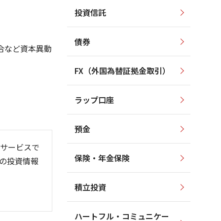
投資信託
120,000
120,000
100,000
100,000
債券
80,000
80,000
合など資本異動
60,000
60,000
FX（外国為替証拠金取引）
40,000
40,000
20,000
20,000
ラップ口座
0
0
預金
サービスで
保険・年金保険
の投資情報
6
/01
26/08
積立投資
ハートフル・コミュニケー