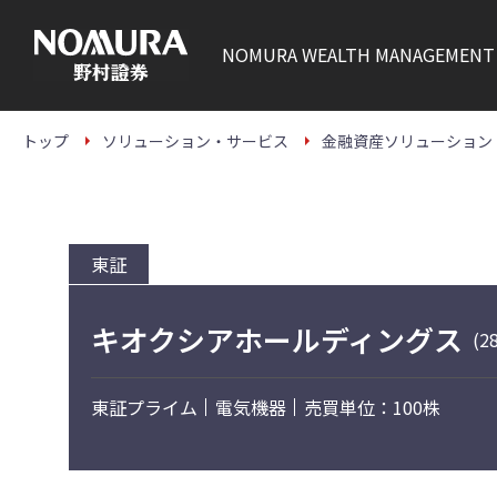
こ
の
ペ
NOMURA
WEALTH MANAGEMENT
ー
ジ
の
本
文
トップ
ソリューション・サービス
金融資産ソリューション
へ
東証
キオクシアホールディングス
(2
東証プライム
電気機器
売買単位：100株