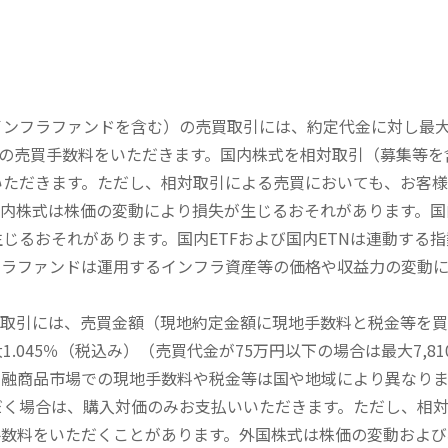
内インフラファンドを含む）の売買取引には、約定代金に対し最大1
））の売買手数料をいただきます。国内株式を相対取引（募集等
いただきます。ただし、相対取引による売買においても、お客
内株式は株価の変動により損失が生じるおそれがあります。国内
じるおそれがあります。国内ETFおよび国内ETNは連動する
フラファンドは運用するインフラ資産等の価格や収益力の変動
買取引には、売買金額（現地約定金額に現地手数料と税金等を
045％（税込み）（売買代金が75万円以下の場合は最大7,81
金融商品市場での現地手数料や税金等は国や地域により異なりま
だく場合は、購入対価のみお支払いいただきます。ただし、相
手数料をいただくことがあります。外国株式は株価の変動および