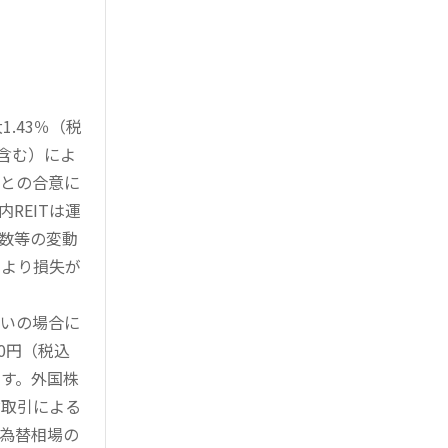
.43％（税
を含む）によ
様との合意に
REITは運
指数等の変動
により損失が
買いの場合に
0円（税込
す。外国株
対取引による
為替相場の