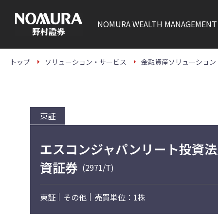
こ
の
ペ
NOMURA
WEALTH MANAGEMENT
ー
ジ
の
本
文
トップ
ソリューション・サービス
金融資産ソリューション
へ
東証
エスコンジャパンリート投資法
資証券
(2971/T)
東証
その他
売買単位：1株