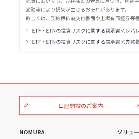
売買においても、お客様との合意に基づき、別途
変動等により損失が生じるおそれがあります。
詳しくは、契約締結前交付書面や上場有価証券等
ETF・ETNの投資リスクに関する説明書＜レ
ETF・ETNの投資リスクに関する説明書＜先
こ
の
ペ
ー
口座開設のご案内
ジ
の
本
文
へ
NOMURA
ソリュ