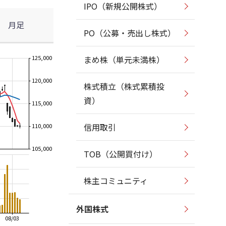
IPO（新規公開株式）
月足
PO（公募・売出し株式）
125,000
まめ株（単元未満株）
120,000
株式積立（株式累積投
資）
115,000
信用取引
110,000
105,000
TOB（公開買付け）
株主コミュニティ
外国株式
08/03