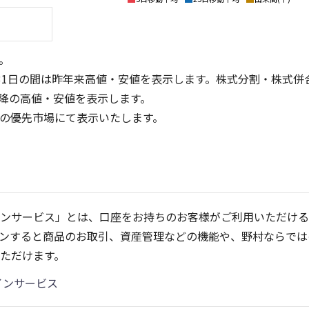
。
31日の間は昨年来高値・安値を表示します。株式分割・株式併
降の高値・安値を表示します。
定の優先市場にて表示いたします。
3
3
2
2
ンサービス」とは、口座をお持ちのお客様がご利用いただける
1
1
ンすると商品のお取引、資産管理などの機能や、野村ならでは
0
0
25/04
21/01
25/06
22/01
25/08
25/10
23/01
25/12
24/01
26/02
25/01
26/04
26/
2
ただけます。
5ヶ月移動平均
13週移動平均
25ヶ月移動平均
26週移動平均
出来高(千)
出来高(千)
インサービス