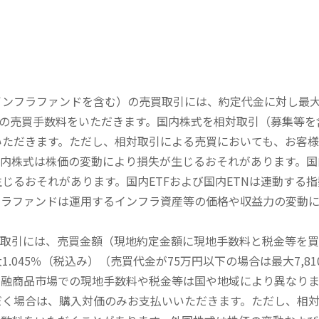
内インフラファンドを含む）の売買取引には、約定代金に対し最大1
））の売買手数料をいただきます。国内株式を相対取引（募集等
いただきます。ただし、相対取引による売買においても、お客
内株式は株価の変動により損失が生じるおそれがあります。国内
じるおそれがあります。国内ETFおよび国内ETNは連動する
フラファンドは運用するインフラ資産等の価格や収益力の変動
買取引には、売買金額（現地約定金額に現地手数料と税金等を
045％（税込み）（売買代金が75万円以下の場合は最大7,81
金融商品市場での現地手数料や税金等は国や地域により異なりま
だく場合は、購入対価のみお支払いいただきます。ただし、相