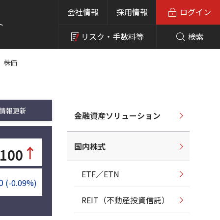
会社情報
採用情報
ログイン
ト
リスク・
手数料等
検索
 株価
情報更新
金融資産ソリューション
国内株式
↑
,100
ETF／ETN
0
(-0.09%)
REIT（不動産投資信託）