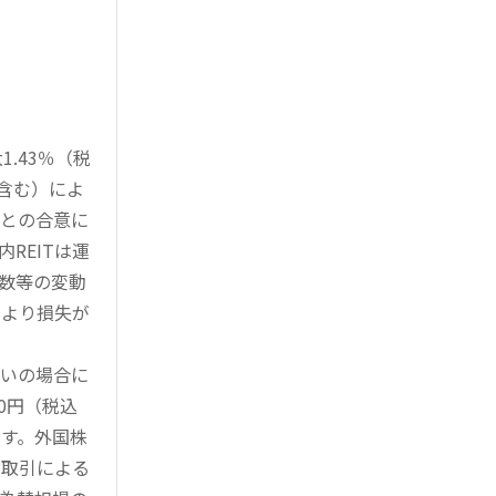
.43％（税
を含む）によ
様との合意に
REITは運
指数等の変動
により損失が
買いの場合に
0円（税込
す。外国株
対取引による