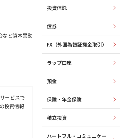
投資信託
135,000
160,000
150,000
130,000
債券
140,000
125,000
合など資本異動
130,000
120,000
FX（外国為替証拠金取引）
120,000
115,000
110,000
110,000
100,000
ラップ口座
105,000
90,000
預金
サービスで
保険・年金保険
の投資情報
06
6/01
26/08
積立投資
ハートフル・コミュニケー