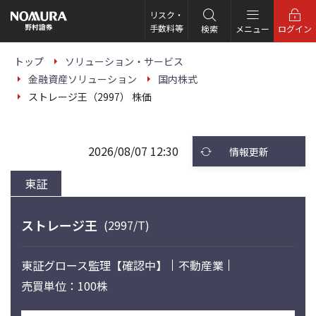
こ
の
リスク・
ペ
手数料等
検索
メニュー
ログイン
ー
ジ
の
トップ
ソリューション・サービス
本
金融資産ソリューション
国内株式
文
へ
ストレージ王（2997） 株価
2026/08/07 12:30
情報更新
東証
ストレージ王
(2997/T)
東証グロース
監理【確認中】
不動産業
売買単位：100株