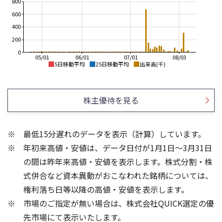
800
600
400
200
0
05/01
06/01
07/01
08/03
5日移動平均
25日移動平均
出来高(千)
1,400
1,400
1,300
1,200
株主優待を見る
1,200
1,000
1,100
1,000
800
最低15分遅れのデータを表示（計算）しています。
900
600
年初来高値・安値は、データ日付が1月1日～3月31日
800
700
400
の間は昨年来高値・安値を表示します。株式分割・株
150
6
式併合など資本異動がおこなわれた銘柄については、
100
4
権利落ち日等以降の高値・安値を表示します。
2
50
市場のご指定が無い場合は、株式会社QUICK選定の優
先市場にて表示いたします。
0
0
25/04
25/06
25/08
23/01
25/10
25/12
24/01
26/02
25/01
26/04
26/06
26/01
26/08